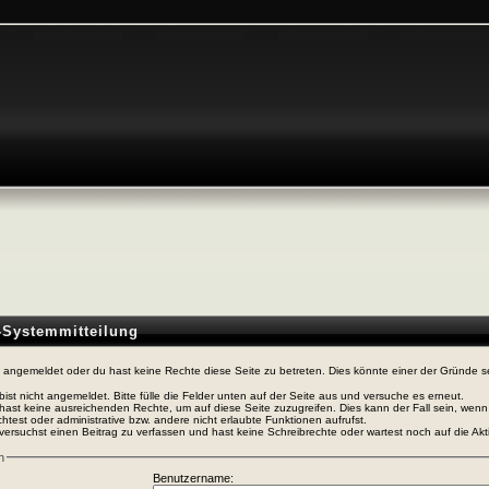
n-Systemmitteilung
t angemeldet oder du hast keine Rechte diese Seite zu betreten. Dies könnte einer der Gründe s
bist nicht angemeldet. Bitte fülle die Felder unten auf der Seite aus und versuche es erneut.
hast keine ausreichenden Rechte, um auf diese Seite zuzugreifen. Dies kann der Fall sein, wen
htest oder administrative bzw. andere nicht erlaubte Funktionen aufrufst.
versuchst einen Beitrag zu verfassen und hast keine Schreibrechte oder wartest noch auf die Akti
n
Benutzername: