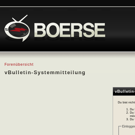
Forenübersicht
vBulletin-Systemmitteilung
vBulleti
Du bist nich
Du 
Du 
möc
Du 
Einlogge