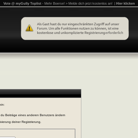
Vote @ myGully Toplist
- Mehr Boerse! > Melde dich jetzt kostenlos an! |
Hier klicken
ein:
n du Beiträge eines anderen Benutzers ändern
vierung deiner Registrierung.