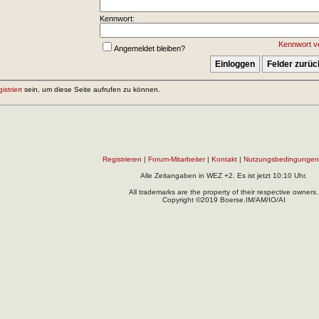
Kennwort:
Kennwort v
Angemeldet bleiben?
gistriert
sein, um diese Seite aufrufen zu können.
Registrieren
|
Forum-Mitarbeiter
|
Kontakt
|
Nutzungsbedingungen
Alle Zeitangaben in WEZ +2. Es ist jetzt
10:10
Uhr.
All trademarks are the property of their respective owners.
Copyright ©2019 Boerse.IM/AM/IO/AI