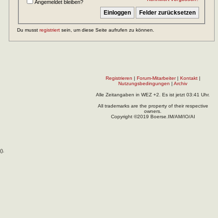
Angemeldet bleiben?
Du musst
registriert
sein, um diese Seite aufrufen zu können.
Registrieren
|
Forum-Mitarbeiter
|
Kontakt
|
Nutzungsbedingungen
|
Archiv
Alle Zeitangaben in WEZ +2. Es ist jetzt
03:41
Uhr.
All trademarks are the property of their respective
owners.
Copyright ©2019 Boerse.IM/AM/IO/AI
(
).