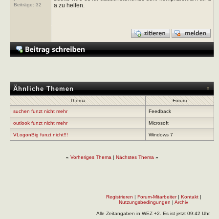
a zu helfen.
Beiträge:
32
Ähnliche Themen
Thema
Forum
suchen funzt nicht mehr
Feedback
outlook funzt nicht mehr
Microsoft
VLogonBig funzt nicht!!!
Windows 7
«
Vorheriges Thema
|
Nächstes Thema
»
Registrieren
|
Forum-Mitarbeiter
|
Kontakt
|
Nutzungsbedingungen
|
Archiv
Alle Zeitangaben in WEZ +2. Es ist jetzt
09:42
Uhr.