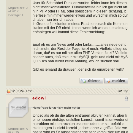
User für Schrabbel-Punk entworfen, leider kann ich diesen
nicht mehr kontaktieren. Dummerweise bin ich gar nicht affi
Mitglied seit: J
n in PHP oder HTML oder sonstigem in dieser Richtung. Ic
ul 2017
h erlese mir immer wieder etwas und wurschtel mich so dur
Beiträge:
1
ch aber nun bin ich ratlos.
ImGrunde funktioniert meines Erachtens nach die Kommun
ikation mit der DB nicht. Immer wenn ich was neues eintrag
en/anlegen will kommt diese Fehlermeldung:
Egal ob es um News geht oder Links..........alles neue geht
nicht mehr, der Rest der Page funzt noch. Vielleicht liegt es
daran, daß es nur mit ner alten PHP-Version funzt? Vielleic
ht aber auch, daß es nur mit MySQL geht und nicht mit MyS
QLi ? Ich hab leider keine Ahnung, wo ich suchen soll.
Gibt es jemand da draußen, der sich da einarbeiten will?
12.06.24, 17:23
#
2
Top
edowl
HomePage funzt nicht mehr richtig
tönt so als ob du die alten einträgen abrufen kannst, aber k
eine neuen einträge erstellen kannst... somit ist entweder ei
n problem mit den rechten es users oder der sql-befehl zu
m eintragen ist nicht korrekt. jedoch ohne zugriff auf die we
Mitglied seit: A
bseite wird es für aussenstehende sehr kompliziert um dir d
pr 2015