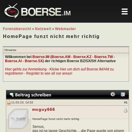
.IM
Forenübersicht
»
Netzwelt
»
Webmaster
HomePage funzt nicht mehr richtig
Hinweise
Willkommen bei
Boerse.IM
(
Boerse.AM
-
Boerse.KZ
-
Boerse.TW
-
Boerse.AI
-
Boerse.SX
) der richtigen Boerse BZ/SX/SH Alternative
Hier gehts zur Anmeldung - Klicke hier um dich auf Boerse.IM/AM zu
registrieren - Register to see all our areas!
11.03.23, 14:52
#
1
mcguy666
HomePage funzt nicht mehr richtig
Servus,
das ist ne lange Geschichte.....die Page wurde von einem