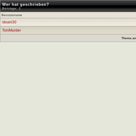
Wer hat geschrieben?
Beiträge: 2
Benutzername
stoani30
ToniMurder
Thema anz