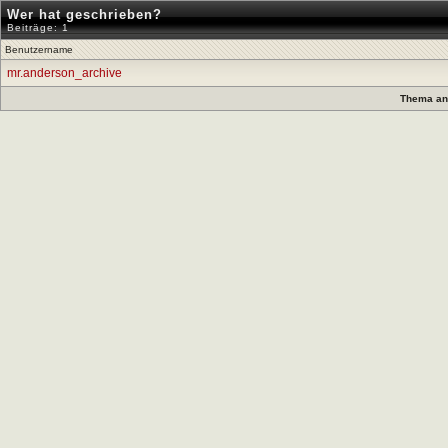
Wer hat geschrieben?
Beiträge: 1
Benutzername
mr.anderson_archive
Thema anz