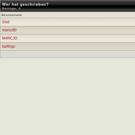
Wer hat geschrieben?
Beiträge: 4
Benutzername
Zoid
marco90
M4RCJO
karfingo