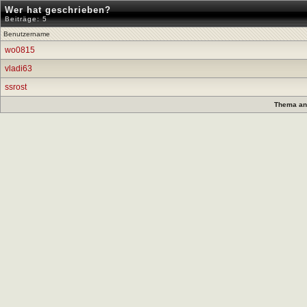
Wer hat geschrieben?
Beiträge: 5
Benutzername
wo0815
vladi63
ssrost
Thema anz