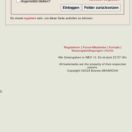
Angemeldet bleiben?
Du musst
registriert
sein, um diese Seite aufrufen zu können.
Registrieren
|
Forum-Mitarbeiter
|
Kontakt
|
Nutzungsbedingungen
|
Archiv
Alle Zeitangaben in WEZ +2. Es ist jetzt
23:37
Uhr.
All trademarks are the property of their respective
owners.
Copyright ©2019 Boerse.IM/AM/IO/AI
(
).