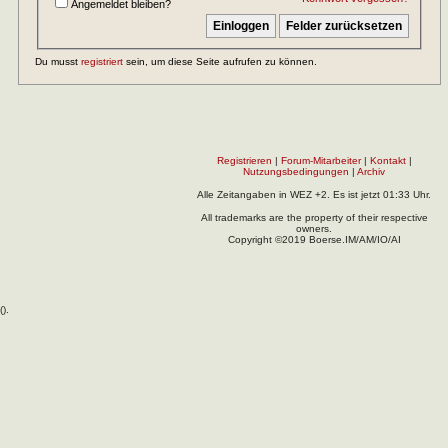
Angemeldet bleiben?
Du musst
registriert
sein, um diese Seite aufrufen zu können.
Registrieren
|
Forum-Mitarbeiter
|
Kontakt
|
Nutzungsbedingungen
|
Archiv
Alle Zeitangaben in WEZ +2. Es ist jetzt
01:33
Uhr.
All trademarks are the property of their respective
owners.
Copyright ©2019 Boerse.IM/AM/IO/AI
(
).