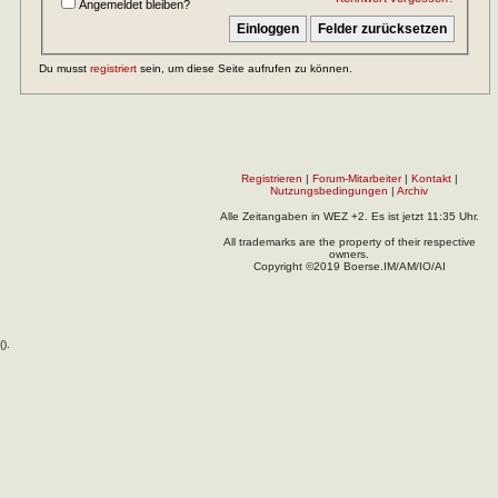
Angemeldet bleiben?
Du musst
registriert
sein, um diese Seite aufrufen zu können.
Registrieren
|
Forum-Mitarbeiter
|
Kontakt
|
Nutzungsbedingungen
|
Archiv
Alle Zeitangaben in WEZ +2. Es ist jetzt
11:35
Uhr.
All trademarks are the property of their respective
owners.
Copyright ©2019 Boerse.IM/AM/IO/AI
(
).