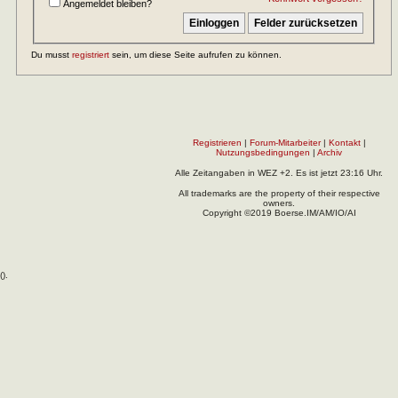
Angemeldet bleiben?
Du musst
registriert
sein, um diese Seite aufrufen zu können.
Registrieren
|
Forum-Mitarbeiter
|
Kontakt
|
Nutzungsbedingungen
|
Archiv
Alle Zeitangaben in WEZ +2. Es ist jetzt
23:16
Uhr.
All trademarks are the property of their respective
owners.
Copyright ©2019 Boerse.IM/AM/IO/AI
(
).