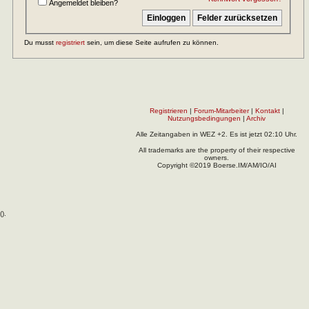
Angemeldet bleiben?
Du musst
registriert
sein, um diese Seite aufrufen zu können.
Registrieren
|
Forum-Mitarbeiter
|
Kontakt
|
Nutzungsbedingungen
|
Archiv
Alle Zeitangaben in WEZ +2. Es ist jetzt
02:10
Uhr.
All trademarks are the property of their respective
owners.
Copyright ©2019 Boerse.IM/AM/IO/AI
(
).