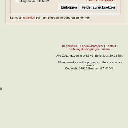
Angemeldet bleiben?
Du musst
registriert
sein, um diese Seite aufrufen zu können.
Registrieren
|
Forum-Mitarbeiter
|
Kontakt
|
Nutzungsbedingungen
|
Archiv
Alle Zeitangaben in WEZ +2. Es ist jetzt
20:02
Uhr.
All trademarks are the property of their respective
owners.
Copyright ©2019 Boerse.IM/AM/IO/AI
(
).