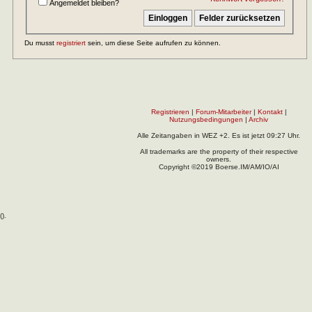
Angemeldet bleiben?
Du musst
registriert
sein, um diese Seite aufrufen zu können.
Registrieren
|
Forum-Mitarbeiter
|
Kontakt
|
Nutzungsbedingungen
|
Archiv
Alle Zeitangaben in WEZ +2. Es ist jetzt
09:27
Uhr.
All trademarks are the property of their respective
owners.
Copyright ©2019 Boerse.IM/AM/IO/AI
(
).