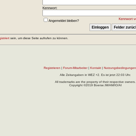
Kennwort:
Kennwort v
Angemeldet bleiben?
gistriert
sein, um diese Seite aufrufen zu können.
Registrieren
|
Forum-Mitarbeiter
|
Kontakt
|
Nutzungsbedingungen
Alle Zeitangaben in WEZ +2. Es ist jetzt
22:03
Uhr.
All trademarks are the property of their respective owners.
Copyright ©2019 Boerse.IM/AM/IO/AI