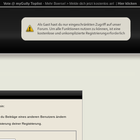
Vote @ myGully Toplist
- Mehr Boerse! > Melde dich jetzt kostenlos an! |
Hier klicken
ein:
n du Beiträge eines anderen Benutzers ändern
vierung deiner Registrierung.