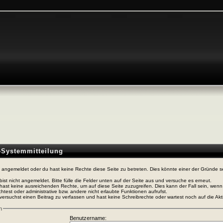
n-Systemmitteilung
t angemeldet oder du hast keine Rechte diese Seite zu betreten. Dies könnte einer der Gründe s
bist nicht angemeldet. Bitte fülle die Felder unten auf der Seite aus und versuche es erneut.
hast keine ausreichenden Rechte, um auf diese Seite zuzugreifen. Dies kann der Fall sein, wen
htest oder administrative bzw. andere nicht erlaubte Funktionen aufrufst.
versuchst einen Beitrag zu verfassen und hast keine Schreibrechte oder wartest noch auf die Akti
n
Benutzername: