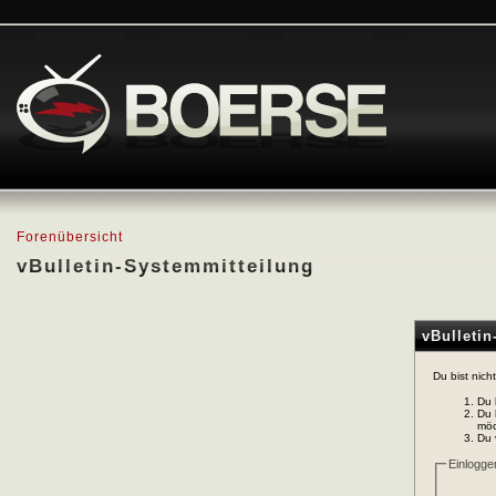
Forenübersicht
vBulletin-Systemmitteilung
vBulleti
Du bist nich
Du 
Du 
möc
Du 
Einlogge