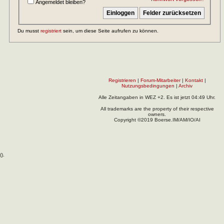
Angemeldet bleiben?
Du musst
registriert
sein, um diese Seite aufrufen zu können.
Registrieren
|
Forum-Mitarbeiter
|
Kontakt
|
Nutzungsbedingungen
|
Archiv
Alle Zeitangaben in WEZ +2. Es ist jetzt
04:49
Uhr.
All trademarks are the property of their respective
owners.
Copyright ©2019 Boerse.IM/AM/IO/AI
(
).