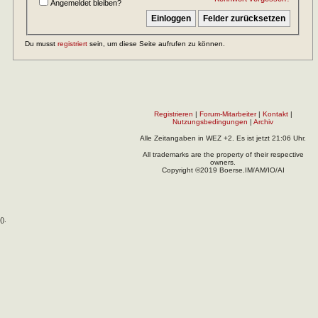
Angemeldet bleiben?
Du musst
registriert
sein, um diese Seite aufrufen zu können.
Registrieren
|
Forum-Mitarbeiter
|
Kontakt
|
Nutzungsbedingungen
|
Archiv
Alle Zeitangaben in WEZ +2. Es ist jetzt
21:06
Uhr.
All trademarks are the property of their respective
owners.
Copyright ©2019 Boerse.IM/AM/IO/AI
(
).