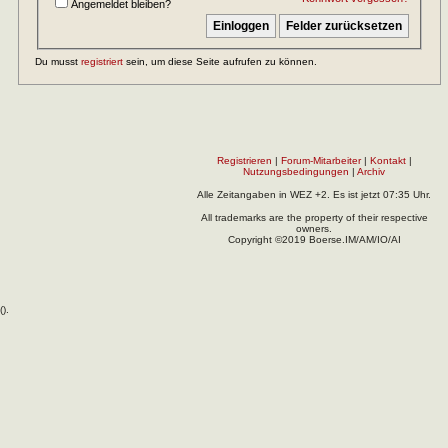
Angemeldet bleiben?
Du musst
registriert
sein, um diese Seite aufrufen zu können.
Registrieren
|
Forum-Mitarbeiter
|
Kontakt
|
Nutzungsbedingungen
|
Archiv
Alle Zeitangaben in WEZ +2. Es ist jetzt
07:35
Uhr.
All trademarks are the property of their respective
owners.
Copyright ©2019 Boerse.IM/AM/IO/AI
(
).