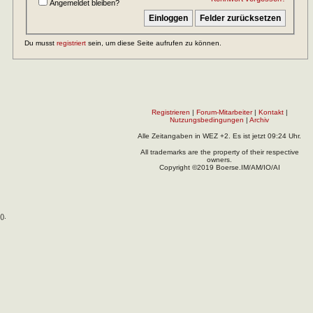
Angemeldet bleiben?
Du musst
registriert
sein, um diese Seite aufrufen zu können.
Registrieren
|
Forum-Mitarbeiter
|
Kontakt
|
Nutzungsbedingungen
|
Archiv
Alle Zeitangaben in WEZ +2. Es ist jetzt
09:24
Uhr.
All trademarks are the property of their respective
owners.
Copyright ©2019 Boerse.IM/AM/IO/AI
(
).