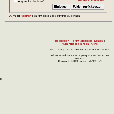
Angemeldet bleiben?
Du musst
registriert
sein, um diese Seite aufrufen zu können.
Registrieren
|
Forum-Mitarbeiter
|
Kontakt
|
Nutzungsbedingungen
|
Archiv
Alle Zeitangaben in WEZ +2. Es ist jetzt
09:47
Uhr.
All trademarks are the property of their respective
owners.
Copyright ©2019 Boerse.IM/AM/IO/AI
(
).