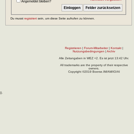
Angemeldet bleiben?
Du musst
registriert
sein, um diese Seite aufrufen zu können.
Registrieren
|
Forum-Mitarbeiter
|
Kontakt
|
Nutzungsbedingungen
|
Archiv
Alle Zeitangaben in WEZ +2. Es ist jetzt
13:42
Uhr.
All trademarks are the property of their respective
owners.
Copyright ©2019 Boerse.IM/AM/IO/AI
(
).