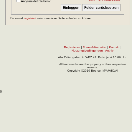
Angemeldet bleiben?
Du musst
registriert
sein, um diese Seite aufrufen zu können.
Registrieren
|
Forum-Mitarbeiter
|
Kontakt
|
Nutzungsbedingungen
|
Archiv
Alle Zeitangaben in WEZ +2. Es ist jetzt
16:06
Uhr.
All trademarks are the property of their respective
owners.
Copyright ©2019 Boerse.IM/AM/IO/AI
(
).