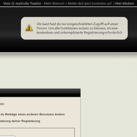
Vote @ myGully Toplist
- Mehr Boerse! > Melde dich jetzt kostenlos an! |
Hier klicken
ein:
n du Beiträge eines anderen Benutzers ändern
vierung deiner Registrierung.