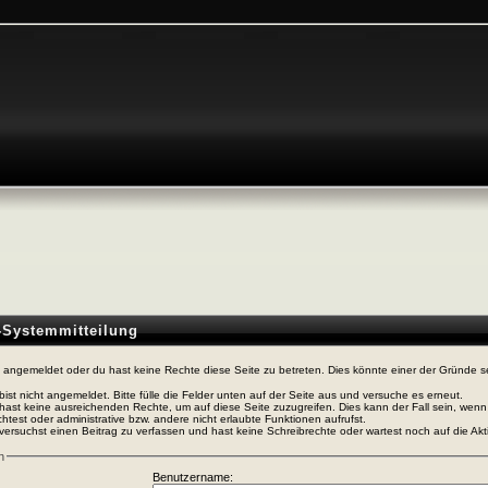
n-Systemmitteilung
t angemeldet oder du hast keine Rechte diese Seite zu betreten. Dies könnte einer der Gründe s
bist nicht angemeldet. Bitte fülle die Felder unten auf der Seite aus und versuche es erneut.
hast keine ausreichenden Rechte, um auf diese Seite zuzugreifen. Dies kann der Fall sein, wen
htest oder administrative bzw. andere nicht erlaubte Funktionen aufrufst.
versuchst einen Beitrag zu verfassen und hast keine Schreibrechte oder wartest noch auf die Akti
n
Benutzername: