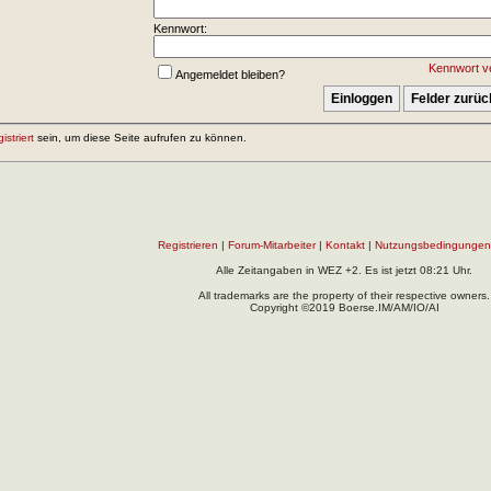
Kennwort:
Kennwort v
Angemeldet bleiben?
gistriert
sein, um diese Seite aufrufen zu können.
Registrieren
|
Forum-Mitarbeiter
|
Kontakt
|
Nutzungsbedingungen
Alle Zeitangaben in WEZ +2. Es ist jetzt
08:21
Uhr.
All trademarks are the property of their respective owners.
Copyright ©2019 Boerse.IM/AM/IO/AI