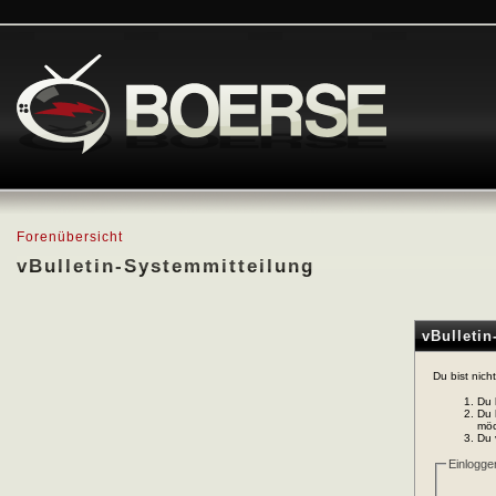
Forenübersicht
vBulletin-Systemmitteilung
vBulleti
Du bist nich
Du 
Du 
möc
Du 
Einlogge