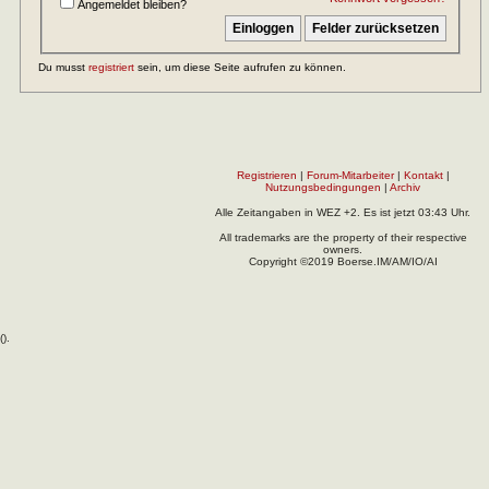
Angemeldet bleiben?
Du musst
registriert
sein, um diese Seite aufrufen zu können.
Registrieren
|
Forum-Mitarbeiter
|
Kontakt
|
Nutzungsbedingungen
|
Archiv
Alle Zeitangaben in WEZ +2. Es ist jetzt
03:43
Uhr.
All trademarks are the property of their respective
owners.
Copyright ©2019 Boerse.IM/AM/IO/AI
(
).