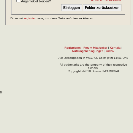
Angemeldet bleiben?
Du musst
registriert
sein, um diese Seite aufrufen zu können.
Registrieren
|
Forum-Mitarbeiter
|
Kontakt
|
Nutzungsbedingungen
|
Archiv
Alle Zeitangaben in WEZ +2. Es ist jetzt
14:41
Uhr.
All trademarks are the property of their respective
owners.
Copyright ©2019 Boerse.IM/AM/IO/AI
(
).