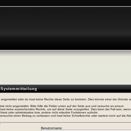
n-Systemmitteilung
t angemeldet oder du hast keine Rechte diese Seite zu betreten. Dies könnte einer der Gründe s
bist nicht angemeldet. Bitte fülle die Felder unten auf der Seite aus und versuche es erneut.
hast keine ausreichenden Rechte, um auf diese Seite zuzugreifen. Dies kann der Fall sein, wen
htest oder administrative bzw. andere nicht erlaubte Funktionen aufrufst.
versuchst einen Beitrag zu verfassen und hast keine Schreibrechte oder wartest noch auf die Akti
n
Benutzername: