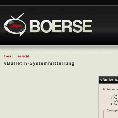
Forenübersicht
vBulletin-Systemmitteilung
vBulleti
Du bist nich
Du 
Du 
möc
Du 
Einlogge