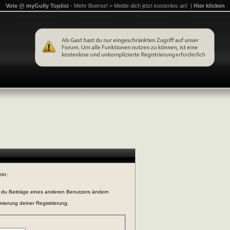
Vote @ myGully Toplist
- Mehr Boerse! > Melde dich jetzt kostenlos an! |
Hier klicken
ein:
n du Beiträge eines anderen Benutzers ändern
vierung deiner Registrierung.