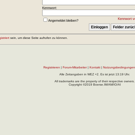
Kennwort:
Kennwort v
Angemeldet bleiben?
gistriert
sein, um diese Seite aufrufen zu können.
Registrieren
|
Forum-Mitarbeiter
|
Kontakt
|
Nutzungsbedingungen
Alle Zeitangaben in WEZ +2. Es ist jetzt
13:19
Uhr.
All trademarks are the property of their respective owners.
Copyright ©2019 Boerse.IM/AM/IO/AI