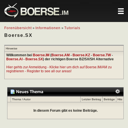
.IM
Forenübersicht
»
Informationen
»
Tutorials
Boerse.SX
Hinweise
Willkommen bei
Boerse.IM
(
Boerse.AM
-
Boerse.KZ
-
Boerse.TW
-
Boerse.AI
-
Boerse.SX
) der richtigen Boerse BZ/SX/SH Alternative
Hier gehts zur Anmeldung - Klicke hier um dich auf Boerse.IM/AM zu
registrieren - Register to see all our areas!
Thema
/
Autor
Letzter Beitrag
Beiträge
Hits
In diesem Forum gibt es keine Beiträge.