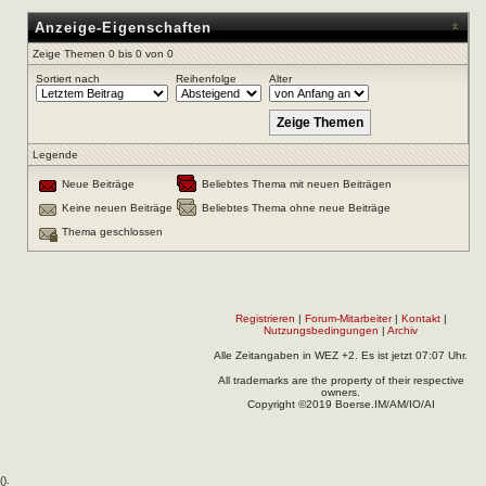
Anzeige-Eigenschaften
Zeige Themen 0 bis 0 von 0
Sortiert nach
Reihenfolge
Alter
Legende
Neue Beiträge
Beliebtes Thema mit neuen Beiträgen
Keine neuen Beiträge
Beliebtes Thema ohne neue Beiträge
Thema geschlossen
Registrieren
|
Forum-Mitarbeiter
|
Kontakt
|
Nutzungsbedingungen
|
Archiv
Alle Zeitangaben in WEZ +2. Es ist jetzt
07:07
Uhr.
All trademarks are the property of their respective
owners.
Copyright ©2019 Boerse.IM/AM/IO/AI
(
).