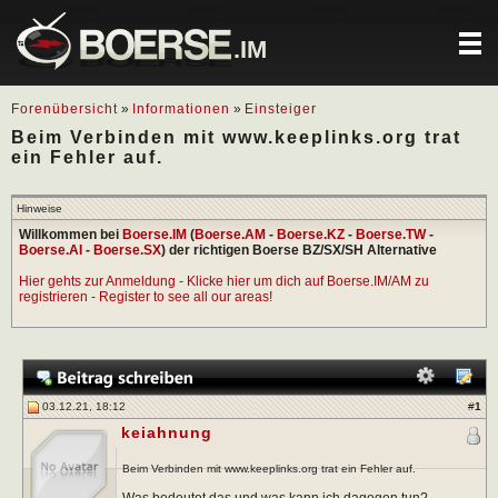
.IM
Forenübersicht
»
Informationen
»
Einsteiger
Beim Verbinden mit www.keeplinks.org trat
ein Fehler auf.
Hinweise
Willkommen bei
Boerse.IM
(
Boerse.AM
-
Boerse.KZ
-
Boerse.TW
-
Boerse.AI
-
Boerse.SX
) der richtigen Boerse BZ/SX/SH Alternative
Hier gehts zur Anmeldung - Klicke hier um dich auf Boerse.IM/AM zu
registrieren - Register to see all our areas!
03.12.21, 18:12
#
1
keiahnung
Beim Verbinden mit www.keeplinks.org trat ein Fehler auf.
Was bedeutet das und was kann ich dagegen tun?