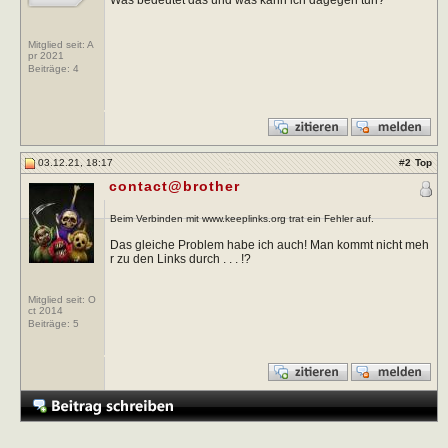
Mitglied seit: A
pr 2021
Beiträge:
4
03.12.21, 18:17
#
2
Top
contact@brother
Beim Verbinden mit www.keeplinks.org trat ein Fehler auf.
Das gleiche Problem habe ich auch! Man kommt nicht meh
r zu den Links durch . . . !?
Mitglied seit: O
ct 2014
Beiträge:
5