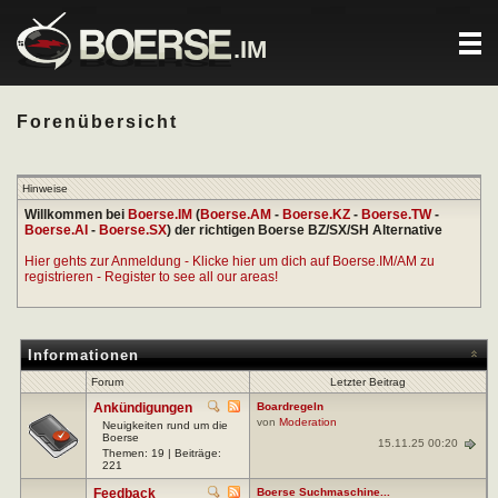
.IM
Forenübersicht
Hinweise
Willkommen bei
Boerse.IM
(
Boerse.AM
-
Boerse.KZ
-
Boerse.TW
-
Boerse.AI
-
Boerse.SX
) der richtigen Boerse BZ/SX/SH Alternative
Hier gehts zur Anmeldung - Klicke hier um dich auf Boerse.IM/AM zu
registrieren - Register to see all our areas!
Informationen
Forum
Letzter Beitrag
Ankündigungen
Boardregeln
von
Moderation
Neuigkeiten rund um die
Boerse
15.11.25 00:20
Themen: 19 | Beiträge:
221
Feedback
Boerse Suchmaschine...