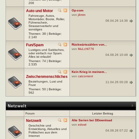
206
Auto und Motor
Op-com
von
j4mm
Fahrzeuge, Autos,
Motorräder, Boote, Roller,
06.04.26 14:36
Führerschein,
Strassenverkehr und
sonstiges
Themen: 38 | Beiträge:
2.140
Fun/Spam
Rückwärtszählen von...
von
MuLcHi776
Lustiges und Satirisches,
oder einfach nur Spam.
04.08.26 10:49
Alles ist erlaubt!
Themen: 74 | Beiträge:
2.535
Kein Krieg in meinem...
Zwischenmenschliches
von
catcontent
Beziehungen, Lust und
11.04.26 00:28
Frust
Themen: 50 | Beiträge:
562
Netzwelt
Forum
Letzter Beitrag
Netzwelt
Alte Serien bei DDownload
von
edowl
Geschichte und
Entwicklung, Aktuelles und
04.08.26 07:22
Politisches aus dem
Internet