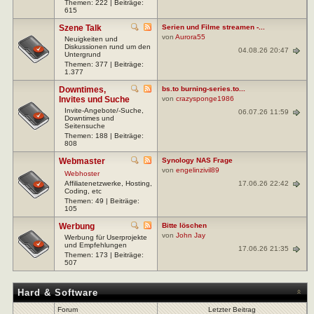
Themen: 222 | Beiträge:
615
Szene Talk
Serien und Filme streamen -...
von
Aurora55
Neuigkeiten und
Diskussionen rund um den
04.08.26 20:47
Untergrund
Themen: 377 | Beiträge:
1.377
Downtimes,
bs.to burning-series.to...
Invites und Suche
von
crazysponge1986
Invite-Angebote/-Suche,
06.07.26 11:59
Downtimes und
Seitensuche
Themen: 188 | Beiträge:
808
Webmaster
Synology NAS Frage
von
engelinzivil89
Webhoster
17.06.26 22:42
Affiliatenetzwerke, Hosting,
Coding, etc
Themen: 49 | Beiträge:
105
Werbung
Bitte löschen
von
John Jay
Werbung für Userprojekte
und Empfehlungen
17.06.26 21:35
Themen: 173 | Beiträge:
507
Hard & Software
Forum
Letzter Beitrag