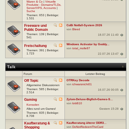
Waren & Co
|
Virtuelle
Produkte - Domains/TLDs,
Server/VPS, Accounts
|
Suche
Themen: 653 | Beiträge:
1.531
Freeware und
CoBi Notfall-System 2026
Public Domain
von
Bleed
Themen: 139 | Beiträge:
18.07.26 11:40
541
Windows Activator by Goddy...
Freischaltung
von
total_molle87
Themen: 391 | Beiträge:
1.723
22.07.26 13:47
Talk
Forum
Letzter Beitrag
Off Topic
OTRKey Decode
von
ichwarsnicht01
Allgemeine Diskussionen
Themen: 585 | Beiträge:
16.07.26 00:05
2.514
Gaming
Zylom-Deluxe-Bigfish-Games-S...
von
lotti610
Konsolen
Gestern 15:28
Alles rund um Games!
Themen: 835 | Beiträge:
8.708
Kaufberatung &
Kaufberatung älterer DDR3...
Shopping
von
DoNotRedeemTheCard