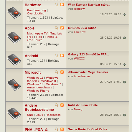
Hardware
Wlan Kamera Nachbar stört...
von
joerggw
Kaufberatung
|
Overclocking
18.05.26 18:38
Themen: 1.153 | Beiträge:
7.618
Apple
MAC OS 26.4 Tahoe
von
lubenow
Mac
|
Apple TV
|
Tutorials
|
iPod
|
iPad
|
iPhone &
28.03.26 10:08
iPod Touch
Themen: 239 | Beiträge:
644
Galaxy S23 Sm-s911u FRP...
Android
von
WilliXXX
Themen: 174 | Beiträge:
448
05.06.26 15:34
Microsoft
JDownloader Mega Transfer...
von
bossthomas
Windows 11
|
Windows
(andere)
|
Windows 8
|
27.07.26 17:40
Windows 10
|
Windows 7
|
Anwendersoftware
|
Windows Phone
Themen: 2.835 | Beiträge:
18.441
Andere
Nutzt ihr Linux? Bitte...
Betriebssysteme
von
Morag
28.10.25 16:38
Unix
|
Linux
|
Hackintosh
Themen: 231 | Beiträge:
2.413
PNA-, PDA- &
Suche Karte für Opel Zafira...