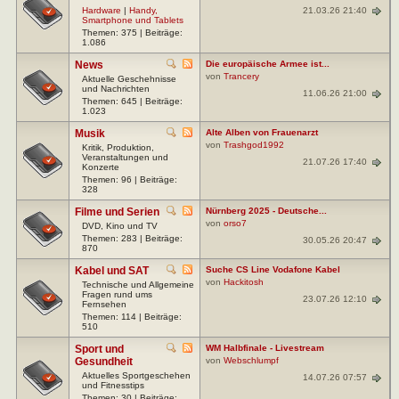
21.03.26 21:40
Hardware
|
Handy,
Smartphone und Tablets
Themen: 375 | Beiträge:
1.086
News
Die europäische Armee ist...
von
Trancery
Aktuelle Geschehnisse
und Nachrichten
11.06.26 21:00
Themen: 645 | Beiträge:
1.023
Musik
Alte Alben von Frauenarzt
von
Trashgod1992
Kritik, Produktion,
Veranstaltungen und
21.07.26 17:40
Konzerte
Themen: 96 | Beiträge:
328
Filme und Serien
Nürnberg 2025 - Deutsche...
von
orso7
DVD, Kino und TV
Themen: 283 | Beiträge:
30.05.26 20:47
870
Kabel und SAT
Suche CS Line Vodafone Kabel
von
Hackitosh
Technische und Allgemeine
Fragen rund ums
23.07.26 12:10
Fernsehen
Themen: 114 | Beiträge:
510
Sport und
WM Halbfinale - Livestream
Gesundheit
von
Webschlumpf
Aktuelles Sportgeschehen
14.07.26 07:57
und Fitnesstips
Themen: 30 | Beiträge: