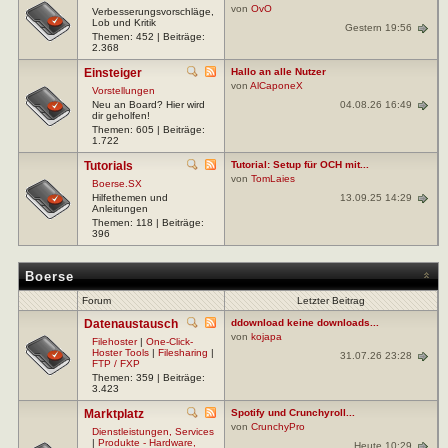
von
OvO
Verbesserungsvorschläge,
Lob und Kritik
Gestern 19:56
Themen: 452 | Beiträge:
2.368
Einsteiger
Hallo an alle Nutzer
von
AlCaponeX
Vorstellungen
04.08.26 16:49
Neu an Board? Hier wird
dir geholfen!
Themen: 605 | Beiträge:
1.722
Tutorials
Tutorial: Setup für OCH mit...
von
TomLaies
Boerse.SX
13.09.25 14:29
Hilfethemen und
Anleitungen
Themen: 118 | Beiträge:
396
Boerse
Forum
Letzter Beitrag
Datenaustausch
ddownload keine downloads...
von
kojapa
Filehoster
|
One-Click-
Hoster Tools
|
Filesharing
|
31.07.26 23:28
FTP / FXP
Themen: 359 | Beiträge:
3.423
Marktplatz
Spotify und Crunchyroll...
von
CrunchyPro
Dienstleistungen, Services
|
Produkte - Hardware,
Heute 10:29