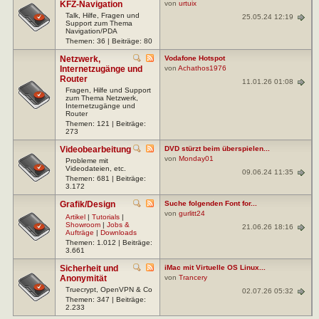
KFZ-Navigation
von
urtuix
Talk, Hilfe, Fragen und
25.05.24 12:19
Support zum Thema
Navigation/PDA
Themen: 36 | Beiträge: 80
Netzwerk,
Vodafone Hotspot
Internetzugänge und
von
Achathos1976
Router
11.01.26 01:08
Fragen, Hilfe und Support
zum Thema Netzwerk,
Internetzugänge und
Router
Themen: 121 | Beiträge:
273
Videobearbeitung
DVD stürzt beim überspielen...
von
Monday01
Probleme mit
Videodateien, etc.
09.06.24 11:35
Themen: 681 | Beiträge:
3.172
Grafik/Design
Suche folgenden Font for...
von
gurlitt24
Artikel
|
Tutorials
|
Showroom
|
Jobs &
21.06.26 18:16
Aufträge
|
Downloads
Themen: 1.012 | Beiträge:
3.661
Sicherheit und
iMac mit Virtuelle OS Linux...
Anonymität
von
Trancery
Truecrypt, OpenVPN & Co
02.07.26 05:32
Themen: 347 | Beiträge:
2.233