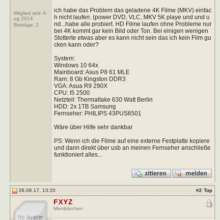
ich habe das Problem das geladene 4K Filme (MKV) einfac
Mitglied seit: A
h nicht laufen. (power DVD, VLC, MKV 5K playe und und u
ug 2014
nd...habe alle probiert. HD Filme laufen ohne Probleme nur
Beiträge:
2
bei 4K kommt gar kein Bild oder Ton. Bei einigen wenigen
Stotterte etwas aber es kann nicht sein das ich kein Film gu
cken kann oder?
System:
Windows 10 64x
Mainboard: Asus P8 61 MLE
Ram: 8 Gb Kingston DDR3
VGA: Asua R9 290X
CPU: I5 2500
Netzteil: Thermaltake 630 Watt Berlin
HDD: 2x 1TB Samsung
Fernseher: PHILIPS 43PUS6501
Wäre über Hilfe sehr dankbar
PS: Wenn ich die Filme auf eine externe Festplatte kopiere
und dann direkt über usb an meinen Fernseher anschließe
funktioniert alles...
28.08.17, 13:20
#
2
Top
FXYZ
Membärchen