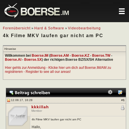
.IM
Forenübersicht
»
Hard & Software
»
Videobearbeitung
4k Filme MKV laufen gar nicht am PC
Hinweise
Willkommen bei
Boerse.IM
(
Boerse.AM
-
Boerse.KZ
-
Boerse.TW
-
Boerse.AI
-
Boerse.SX
) der richtigen Boerse BZ/SX/SH Alternative
Hier gehts zur Anmeldung - Klicke hier um dich auf Boerse.IM/AM zu
registrieren - Register to see all our areas!
12.08.17, 16:28
#
1
kkkillah
Member
4k Filme MKV laufen gar nicht am PC
Hallo,