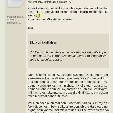
4k Filme MKV laufen gar nicht am PC
Zu 4k kann dazu eigentlich nichts sagen, da die nötige Har
dware fehl, aber vielleicht kannst du mit den Testdateien te
sten?
Mitglied seit: O
Zum Beispiel:
4ktv.de/testvideos/
ct 2014
Beiträge:
40
Zitat:
Zitat von
kkkillah
PS: Wenn ich die Filme auf eine externe Festplatte kopie
re und dann direkt über usb an meinen Fernseher ansch
ließe funktioniert alles...
Dann scheint es am PC (Betriebssystem?) zu liegen. Norm
alerweise sollte die Wiedergabe gerade in VLC eigentlich f
unktionieren da dieser den Codec dabei haben sollte... Zu
deiner Hardware kann ich nicht sehr viel sagen, aber ansc
heinend könnte dein PC 4k, sofern es auch die Grafikkarte
mitmacht, kann/könnte sein dass die Grafikkarte ein bestim
mtes Merkmal haben müsste.
Versuch doch auch mal den
Cyberlink Ultra HD Blu-ray Adv
isor
, dieser kann bzw. sollte anzeigen, ob die Hardware ge
eignet sein könnte, bei mir wird das BD-Laufwerk nicht erka