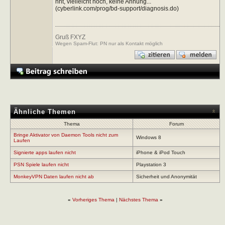
nnt, vielleicht noch, keine Ahnung...
(cyberlink.com/prog/bd-support/diagnosis.do)
Gruß FXYZ
Wegen Spam-Flut: PN nur als Kontakt möglich
Ähnliche Themen
Thema
Forum
Bringe Aktivator von Daemon Tools nicht zum
Windows 8
Laufen
Signierte apps laufen nicht
iPhone & iPod Touch
PSN Spiele laufen nicht
Playstation 3
MonkeyVPN Daten laufen nicht ab
Sicherheit und Anonymität
«
Vorheriges Thema
|
Nächstes Thema
»