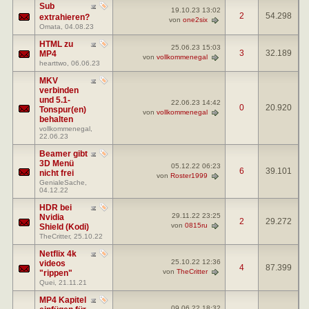
Sub
19.10.23
13:02
2
54.298
extrahieren?
von
one2six
Omata
, 04.08.23
HTML zu
25.06.23
15:03
3
32.189
MP4
von
vollkommenegal
hearttwo
, 06.06.23
MKV
verbinden
und 5.1-
22.06.23
14:42
0
20.920
Tonspur(en)
von
vollkommenegal
behalten
vollkommenegal
,
22.06.23
Beamer gibt
3D Menü
05.12.22
06:23
6
39.101
nicht frei
von
Roster1999
GenialeSache
,
04.12.22
HDR bei
29.11.22
23:25
Nvidia
2
29.272
von
0815ru
Shield (Kodi)
TheCritter
, 25.10.22
Netflix 4k
25.10.22
12:36
videos
4
87.399
von
TheCritter
"rippen"
Quei
, 21.11.21
MP4 Kapitel
09.06.22
18:32