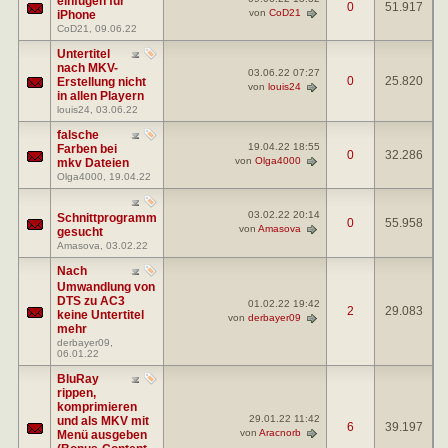
einfügen für
0
51.917
von
CoD21
iPhone
CoD21
, 09.06.22
Untertitel
nach MKV-
03.06.22
07:27
0
25.820
Erstellung nicht
von
louis24
in allen Playern
louis24
, 03.06.22
falsche
19.04.22
18:55
Farben bei
0
32.286
von
Olga4000
mkv Dateien
Olga4000
, 19.04.22
03.02.22
20:14
Schnittprogramm
0
55.958
von
Amasova
gesucht
Amasova
, 03.02.22
Nach
Umwandlung von
DTS zu AC3
01.02.22
19:42
2
29.083
keine Untertitel
von
derbayer09
mehr
derbayer09
,
06.01.22
BluRay
rippen,
komprimieren
29.01.22
11:42
und als MKV mit
6
39.197
von
Aracnorb
Menü ausgeben