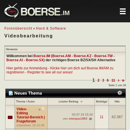
.IM
Forenübersicht
»
Hard & Software
Videobearbeitung
Hinweise
Willkommen bei
Boerse.IM
(
Boerse.AM
-
Boerse.KZ
-
Boerse.TW
-
Boerse.AI
-
Boerse.SX
) der richtigen Boerse BZ/SX/SH Alternative
Hier gehts zur Anmeldung - Klicke hier um dich auf Boerse.IM/AM zu
registrieren - Register to see all our areas!
1
›
»
2
3
6
11
Seite 1 von 34
Letzter Beitrag
Thema
/
Autor
Beiträge
Hits
Video-
Editing
03.07.19
15:24
11
62.387
Tutorial-Bereich |
von
orionpax1983
Frageforum
ichjetzthier
, 19.12.09