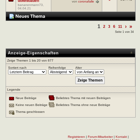
downloaden
von
coronafalle
bananenmann73
,
04.04.21
1
›
»
2
3
6
11
Seite 1 von 34
Anzeige-Eigenschaften
Zeige Themen 1 bis 20 von 677
Sortiert nach
Reihenfolge
Alter
Legende
Neue Beiträge
Beliebtes Thema mit neuen Beiträgen
Keine neuen Beiträge
Beliebtes Thema ohne neue Beiträge
Thema geschlossen
Registrieren
|
Forum-Mitarbeiter
|
Kontakt
|