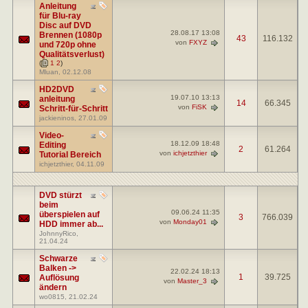
Anleitung
für Blu-ray
Disc auf DVD
28.08.17
13:08
Brennen (1080p
43
116.132
von
FXYZ
und 720p ohne
Qualitätsverlust)
(
1
2
)
Mluan
, 02.12.08
HD2DVD
19.07.10
13:13
anleitung
14
66.345
von
FiSK
Schritt-für-Schritt
jackieninos
, 27.01.09
Video-
18.12.09
18:48
Editing
2
61.264
von
ichjetzthier
Tutorial Bereich
ichjetzthier
, 04.11.09
DVD stürzt
beim
09.06.24
11:35
überspielen auf
3
766.039
von
Monday01
HDD immer ab...
JohnnyRico
,
21.04.24
Schwarze
Balken ->
22.02.24
18:13
1
39.725
Auflösung
von
Master_3
ändern
wo0815
, 21.02.24