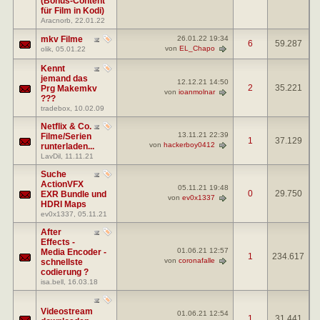
(Bonus-Content
für Film in Kodi)
Aracnorb
, 22.01.22
mkv Filme
26.01.22
19:34
6
59.287
von
EL_Chapo
olik
, 05.01.22
Kennt
jemand das
12.12.21
14:50
2
35.221
Prg Makemkv
von
ioanmolnar
???
tradebox
, 10.02.09
Netflix & Co.
13.11.21
22:39
Filme/Serien
1
37.129
von
hackerboy0412
runterladen...
LavDil
, 11.11.21
Suche
ActionVFX
05.11.21
19:48
0
29.750
EXR Bundle und
von
ev0x1337
HDRI Maps
ev0x1337
, 05.11.21
After
Effects -
01.06.21
12:57
Media Encoder -
1
234.617
von
coronafalle
schnellste
codierung ?
isa.bell
, 16.03.18
Videostream
01.06.21
12:54
1
31.441