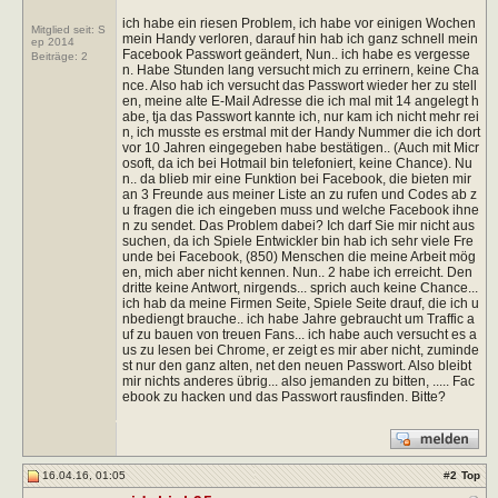
ich habe ein riesen Problem, ich habe vor einigen Wochen
Mitglied seit: S
mein Handy verloren, darauf hin hab ich ganz schnell mein
ep 2014
Facebook Passwort geändert, Nun.. ich habe es vergesse
Beiträge:
2
n. Habe Stunden lang versucht mich zu errinern, keine Cha
nce. Also hab ich versucht das Passwort wieder her zu stell
en, meine alte E-Mail Adresse die ich mal mit 14 angelegt h
abe, tja das Passwort kannte ich, nur kam ich nicht mehr rei
n, ich musste es erstmal mit der Handy Nummer die ich dort
vor 10 Jahren eingegeben habe bestätigen.. (Auch mit Micr
osoft, da ich bei Hotmail bin telefoniert, keine Chance). Nu
n.. da blieb mir eine Funktion bei Facebook, die bieten mir
an 3 Freunde aus meiner Liste an zu rufen und Codes ab z
u fragen die ich eingeben muss und welche Facebook ihne
n zu sendet. Das Problem dabei? Ich darf Sie mir nicht aus
suchen, da ich Spiele Entwickler bin hab ich sehr viele Fre
unde bei Facebook, (850) Menschen die meine Arbeit mög
en, mich aber nicht kennen. Nun.. 2 habe ich erreicht. Den
dritte keine Antwort, nirgends... sprich auch keine Chance...
ich hab da meine Firmen Seite, Spiele Seite drauf, die ich u
nbediengt brauche.. ich habe Jahre gebraucht um Traffic a
uf zu bauen von treuen Fans... ich habe auch versucht es a
us zu lesen bei Chrome, er zeigt es mir aber nicht, zuminde
st nur den ganz alten, net den neuen Passwort. Also bleibt
mir nichts anderes übrig... also jemanden zu bitten, ..... Fac
ebook zu hacken und das Passwort rausfinden. Bitte?
16.04.16, 01:05
#
2
Top