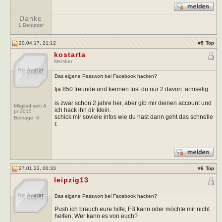
Danke
1 Benutzer
20.04.17, 21:12
#
5
Top
kostarta
Member
Das eigene Passwort bei Facebook hacken?
tja 850 freunde und kennen tust du nur 2 davon. armselig.
is zwar schon 2 jahre her, aber gib mir deinen account und
Mitglied seit: A
ich hack ihn dir klein.
pr 2015
schick mir soviele infos wie du hast dann geht das schnelle
Beiträge:
6
r.
27.01.23, 00:33
#
6
Top
leipzig13
Das eigene Passwort bei Facebook hacken?
Push ich brauch eure hilfe, FB kann oder möchte mir nicht
helfen, Wer kann es von euch?