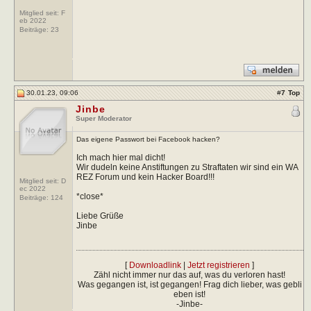
Mitglied seit: F
eb 2022
Beiträge:
23
30.01.23, 09:06
#
7
Top
Jinbe
Super Moderator
Das eigene Passwort bei Facebook hacken?
Ich mach hier mal dicht!
Wir dudeln keine Anstiftungen zu Straftaten wir sind ein WA
REZ Forum und kein Hacker Board!!!
Mitglied seit: D
ec 2022
*close*
Beiträge:
124
Liebe Grüße
Jinbe
[
Downloadlink
|
Jetzt registrieren
]
Zähl nicht immer nur das auf, was du verloren hast!
Was gegangen ist, ist gegangen! Frag dich lieber, was gebli
eben ist!
-Jinbe-