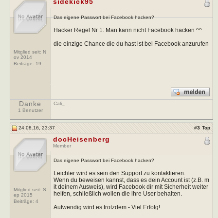
sidekick95
Das eigene Passwort bei Facebook hacken?
Hacker Regel Nr 1: Man kann nicht Facebook hacken ^^
die einzige Chance die du hast ist bei Facebook anzurufen
Mitglied seit: N
ov 2014
Beiträge:
19
Danke
Cali_
1 Benutzer
24.08.16, 23:37
#
3
Top
docHeisenberg
Member
Das eigene Passwort bei Facebook hacken?
Leichter wird es sein den Support zu kontaktieren.
Wenn du beweisen kannst, dass es dein Account ist (z.B. m
it deinem Ausweis), wird Facebook dir mit Sicherheit weiter
Mitglied seit: S
helfen, schließlich wollen die ihre User behalten.
ep 2015
Beiträge:
4
Aufwendig wird es trotzdem - Viel Erfolg!