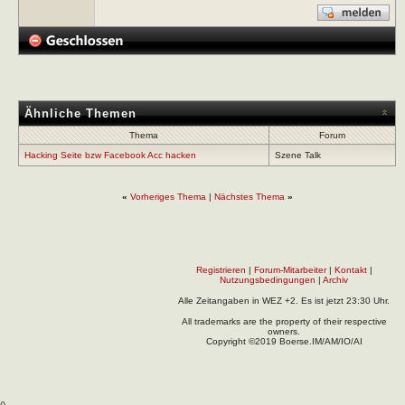
Ähnliche Themen
Thema
Forum
Hacking Seite bzw Facebook Acc hacken
Szene Talk
«
Vorheriges Thema
|
Nächstes Thema
»
Registrieren
|
Forum-Mitarbeiter
|
Kontakt
|
Nutzungsbedingungen
|
Archiv
Alle Zeitangaben in WEZ +2. Es ist jetzt
23:30
Uhr.
All trademarks are the property of their respective
owners.
Copyright ©2019 Boerse.IM/AM/IO/AI
(
).