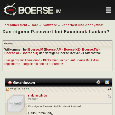
.IM
Forenübersicht
»
Hard & Software
»
Sicherheit und Anonymität
Das eigene Passwort bei Facebook hacken?
Hinweise
Willkommen bei
Boerse.IM
(
Boerse.AM
-
Boerse.KZ
-
Boerse.TW
-
Boerse.AI
-
Boerse.SX
) der richtigen Boerse BZ/SX/SH Alternative
Hier gehts zur Anmeldung - Klicke hier um dich auf Boerse.IM/AM zu
registrieren - Register to see all our areas!
07.12.15, 17:32
#
1
rnbnights
Member
Das eigene Passwort bei Facebook hacken?
Hallo Community,