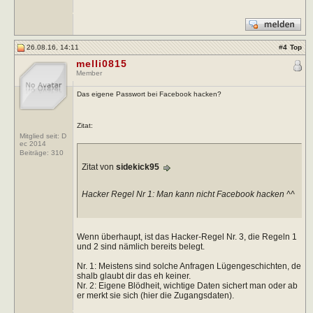
26.08.16, 14:11
#
4
Top
melli0815
Member
Das eigene Passwort bei Facebook hacken?
Zitat:
Mitglied seit: D
ec 2014
Beiträge:
310
Zitat von
sidekick95
Hacker Regel Nr 1: Man kann nicht Facebook hacken ^^
Wenn überhaupt, ist das Hacker-Regel Nr. 3, die Regeln 1
und 2 sind nämlich bereits belegt.
Nr. 1: Meistens sind solche Anfragen Lügengeschichten, de
shalb glaubt dir das eh keiner.
Nr. 2: Eigene Blödheit, wichtige Daten sichert man oder ab
er merkt sie sich (hier die Zugangsdaten).