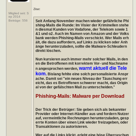
Zitat:
Mitglied seit: S
ep 2014
Seit Anfang November machen wieder gefährliche Phi
Beiträge:
556
shing-Mails die Runde: Im Visier der Kriminellen stehe
n diesmal Kunden von Vodafone, der Telekom sowie 1
&1 und o2. Auch im Namen von Amazon und der Volks
bank werden Phishing-Mails verschickt. Wer Mails erh
ält, die dazu auffordern, auf Links zu klicken oder Anh
änge herunterzuladen, sollte die Malware-Schleudern
direkt löschen.
Nun kursieren auch immer mehr solcher Mails, in den
en die Betroffenen mit korrektem Vor- und Nachname
warnt aktuell die Tele
n angesprochen werden,
kom.
Bislang fehlte eine solch personalisierte Anspr
ache. Damit sei "ein neues Niveau der Täuschung err
eicht, das es Betroffenen schwerer macht, das Origin
al von der gefälschten Mail zu unterscheiden."
Phishing-Mails: Malware per Download
Der Trick der Betrüger: Sie geben sich als bekannter
Provider oder Internet-Händler aus und fordern Nutzer
auf, vermeintliche Rechnungen herunterzuladen, gesp
errte Konten über einen Link wieder freizugeben, oder
Transaktionen zu autorisieren.
Wer auf die Links klickt, erlebt eine böse Überraschun