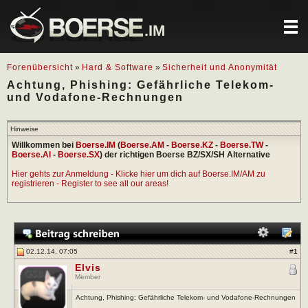
.IM
Forenübersicht
»
Hard & Software
»
Sicherheit und Anonymität
Achtung, Phishing: Gefährliche Telekom-
und Vodafone-Rechnungen
Hinweise
Willkommen bei
Boerse.IM
(
Boerse.AM
-
Boerse.KZ
-
Boerse.TW
-
Boerse.AI
-
Boerse.SX
) der richtigen Boerse BZ/SX/SH Alternative
Hier gehts zur Anmeldung - Klicke hier um dich auf Boerse.IM/AM zu
registrieren - Register to see all our areas!
02.12.14, 07:05
#
1
Elvis
Member
Achtung, Phishing: Gefährliche Telekom- und Vodafone-Rechnungen