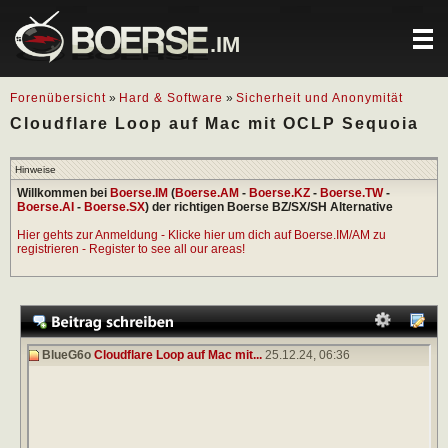
.IM
Forenübersicht
»
Hard & Software
»
Sicherheit und Anonymität
Cloudflare Loop auf Mac mit OCLP Sequoia
Hinweise
Willkommen bei
Boerse.IM
(
Boerse.AM
-
Boerse.KZ
-
Boerse.TW
-
Boerse.AI
-
Boerse.SX
) der richtigen Boerse BZ/SX/SH Alternative
Hier gehts zur Anmeldung - Klicke hier um dich auf Boerse.IM/AM zu
registrieren - Register to see all our areas!
BlueG6o
Cloudflare Loop auf Mac mit...
25.12.24,
06:36