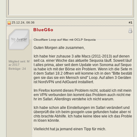
25.12.24, 06:36
#
1
BlueG6o
Cloudflare Loop auf Mac mit OCLP Sequoia
Guten Morgen alle zusammen,
Ich habe hier zuhause 3 alte Macs (2011-2013) auf denen
seit ca. einer Woche das aktuelle Sequoia läuft. Soweit läuf
Mitglied seit: M
t alles prima, aber seit dem Update von Sonoma auf Sequo
ar 2017
ia habe ich mit der Börse ein Problem. Wenn ich die Sete m
Beiträge:
24
it dem Safari 18.2 öffnen will komme ich in den "Bitte bestäti
gen sie das sie ein Mensch sind" Loop. Auf allen 3 Geräten
ist NordVPN und AdGuard installiert.
Im Firefox kommt dieses Problem nicht, sobald ich mit mein
em VPN verbunden bin kommt das Problem auch nicht me
hr im Safari. Allerdings verstehe ich nicht warum.
Ich habe schon alle Einstellungen im Safari verändert und
überprüft die ich beim googeln usw gefunden habe aber ni
chts brachte Abhilfe. Ich habe keine Idee wie ich das Proble
m lösen könnte.
Vielleicht hat ja jemand einen Tipp für mich.