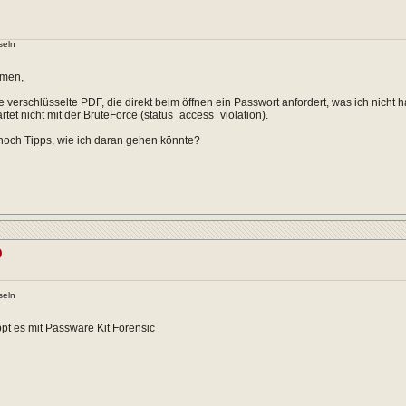
seln
mmen,
e verschlüsselte PDF, die direkt beim öffnen ein Passwort anfordert, was ich nicht 
rtet nicht mit der BruteForce (status_access_violation).
noch Tipps, wie ich daran gehen könnte?
D
seln
appt es mit Passware Kit Forensic