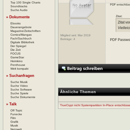
Top 100 Single Charts
PDF entschlüs
Soundtracks
Suche Audio
Zitat:
» Dokumente
Zitat v
Ebooks
Dauerangebote
Vielle
Magazine/Zeitschriften
Comics/Mangas
Mitglied seit: Mar 2019
Fach/Sachbuch
Beiträge:
4
PDF Passwor
Digitale Bibliothek
Der Spiegel
Die Zeit
FOCUS
GameStar
Heimkino
Penthouse
Welt kompakt
» Suchanfragen
Suche Musik
Suche Video
Suche Software
Ähnliche Themen
Suche Spiele
Suche Dokumente
» Talk
TrueCrypt nicht Systempartition In-Place entschlüss
Off Topic
Funecke
Film
Grafik
Musik
Netzwelt