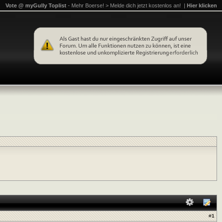
Vote @ myGully Toplist
- Mehr Boerse! > Melde dich jetzt kostenlos an! |
Hier klicken
#
1