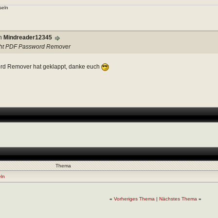
seln
on
Mindreader12345
icht PDF Password Remover
d Remover hat geklappt, danke euch
Thema
eln
«
Vorheriges Thema
|
Nächstes Thema
»