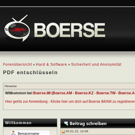
Forenübersicht
»
Hard & Software
»
Sicherheit und Anonymität
PDF entschlüsseln
Hinweise
Willkommen bei
Boerse.IM
(
Boerse.AM
-
Boerse.KZ
-
Boerse.TW
-
Boerse.A
Hier gehts zur Anmeldung - Klicke hier um dich auf Boerse.IM/AM zu registrieren 
Willkommen
05.01.22, 14:06