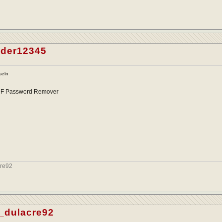
ader12345
seln
PDF Password Remover
re92
_dulacre92