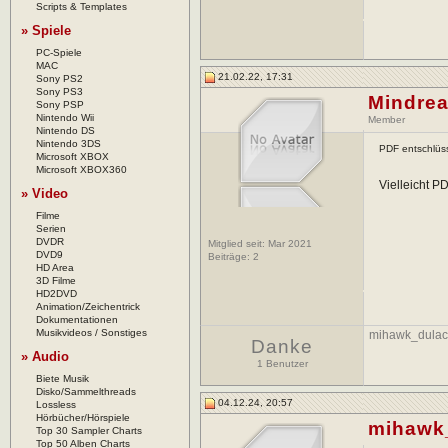
Scripts & Templates
» Spiele
PC-Spiele
MAC
21.02.22, 17:31
Sony PS2
Sony PS3
Mindre
Sony PSP
Nintendo Wii
Member
Nintendo DS
Nintendo 3DS
PDF entschlüs
Microsoft XBOX
Microsoft XBOX360
Vielleicht 
» Video
Filme
Serien
DVDR
Mitglied seit: Mar 2021
DVD9
Beiträge:
2
HD Area
3D Filme
HD2DVD
Animation/Zeichentrick
Dokumentationen
Musikvideos / Sonstiges
mihawk_dulac
Danke
» Audio
1 Benutzer
Biete Musik
Disko/Sammelthreads
04.12.24, 20:57
Lossless
Hörbücher/Hörspiele
mihawk
Top 30 Sampler Charts
Top 50 Alben Charts