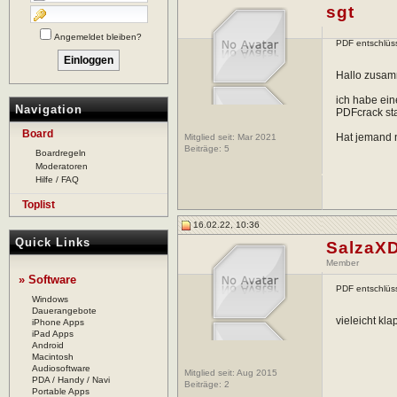
sgt
Angemeldet bleiben?
PDF entschlüs
Hallo zusa
ich habe ein
Navigation
PDFcrack sta
Board
Hat jemand 
Mitglied seit: Mar 2021
Beiträge:
5
Boardregeln
Moderatoren
Hilfe / FAQ
Toplist
16.02.22, 10:36
Quick Links
SalzaX
Member
» Software
PDF entschlüs
Windows
Dauerangebote
vieleicht kl
iPhone Apps
iPad Apps
Android
Macintosh
Audiosoftware
Mitglied seit: Aug 2015
PDA / Handy / Navi
Beiträge:
2
Portable Apps