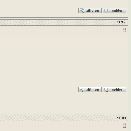
#
3
Top
#
4
Top