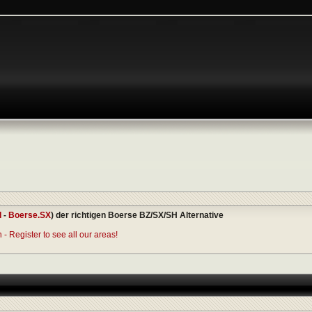
I
-
Boerse.SX
) der richtigen Boerse BZ/SX/SH Alternative
- Register to see all our areas!