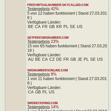
FREEVIRTUALNUMBER.SKYCALLBD.COM
Testergebnis
42%
5 von 12 haben funktioniert ( Stand 27.03.201
8 )
Verfügbare Länder:
BE
CA
FR
GB
KR
PL
SE
US
GETFREESMSNUMBER.COM
Testergebnis
23%
15 von 65 haben funktioniert ( Stand 27.03.20
18 )
Verfügbare Länder:
AU
BE
CA
CZ
DE
FR
GB
JE
PL
SE
US
SMSNUMBERSONLINE.COM
Testergebnis
9%
1 von 11 haben funktioniert ( Stand 27.03.201
8 )
Verfügbare Länder:
CA
GB
PL
US
SMSRECEIVING.COM
Testergebnis
14%