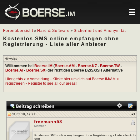
.IM
Forenübersicht
»
Hard & Software
»
Sicherheit und Anonymität
Kostenlos SMS online empfangen ohne
Registrierung - Liste aller Anbieter
Hinweise
Willkommen bei
Boerse.IM
(
Boerse.AM
-
Boerse.KZ
-
Boerse.TW
-
Boerse.AI
-
Boerse.SX
) der richtigen Boerse BZ/SX/SH Alternative
Hier gehts zur Anmeldung - Klicke hier um dich auf Boerse.IM/AM zu
registrieren - Register to see all our areas!
31.03.18, 19:21
#
1
freemann58
Member
Kostenlos SMS online empfangen ohne Registrierung - Liste aller Anbi
eter