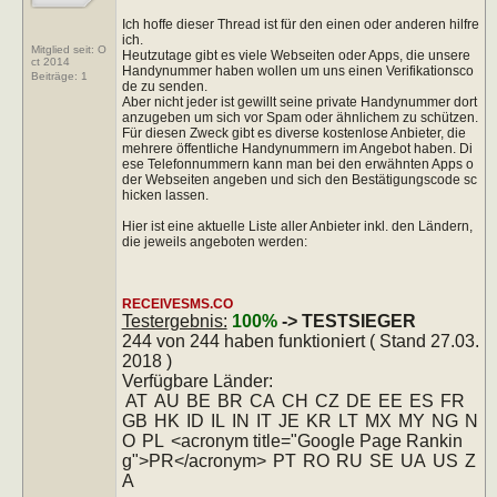
Ich hoffe dieser Thread ist für den einen oder anderen hilfre
ich.
Mitglied seit: O
Heutzutage gibt es viele Webseiten oder Apps, die unsere
ct 2014
Handynummer haben wollen um uns einen Verifikationsco
Beiträge:
1
de zu senden.
Aber nicht jeder ist gewillt seine private Handynummer dort
anzugeben um sich vor Spam oder ähnlichem zu schützen.
Für diesen Zweck gibt es diverse kostenlose Anbieter, die
mehrere öffentliche Handynummern im Angebot haben. Di
ese Telefonnummern kann man bei den erwähnten Apps o
der Webseiten angeben und sich den Bestätigungscode sc
hicken lassen.
Hier ist eine aktuelle Liste aller Anbieter inkl. den Ländern,
die jeweils angeboten werden:
RECEIVESMS.CO
Testergebnis:
100%
-> TESTSIEGER
244 von 244 haben funktioniert ( Stand 27.03.
2018 )
Verfügbare Länder:
AT
AU
BE
BR
CA
CH
CZ
DE
EE
ES
FR
GB
HK
ID
IL
IN
IT
JE
KR
LT
MX
MY
NG
N
O
PL
<acronym title="Google Page Rankin
g">PR</acronym>
PT
RO
RU
SE
UA
US
Z
A