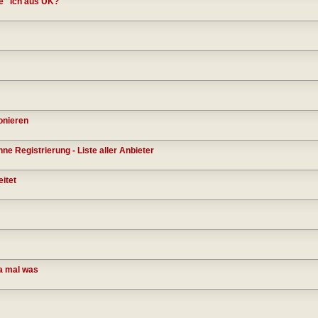
e" ich aus UK?
onieren
e Registrierung - Liste aller Anbieter
itet
a mal was