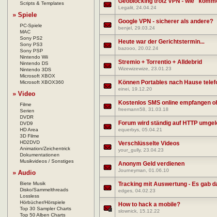
Geoblocking trotz VPN - wie "komm
Scripts & Templates
Legalit
, 24.04.24
» Spiele
Google VPN - sicherer als andere?
PC-Spiele
benjel
, 29.03.24
MAC
Sony PS2
Heute war der Gerichtstermin...
Sony PS3
bazooo
, 20.02.24
Sony PSP
Nintendo Wii
Stremio + Torrentio + Alldebrid
Nintendo DS
Wizewizewize
, 23.01.23
Nintendo 3DS
Microsoft XBOX
Können Portables nach Hause telef
Microsoft XBOX360
einei
, 19.12.20
» Video
Kostenlos SMS online empfangen ohn
Filme
freemann58
, 31.03.18
Serien
DVDR
Forum wird ständig auf HTTP umgele
DVD9
HD Area
equerbys
, 05.04.21
3D Filme
HD2DVD
Verschlüsselte Videos
Animation/Zeichentrick
your_gully
, 23.04.23
Dokumentationen
Musikvideos / Sonstiges
Anonym Geld verdienen
Journeyman
, 01.06.10
» Audio
Biete Musik
Tracking mit Auswertung - Es gab d
Disko/Sammelthreads
edges
, 04.02.23
Lossless
Hörbücher/Hörspiele
How to hack a mobile?
Top 30 Sampler Charts
slownick
, 15.12.22
Top 50 Alben Charts