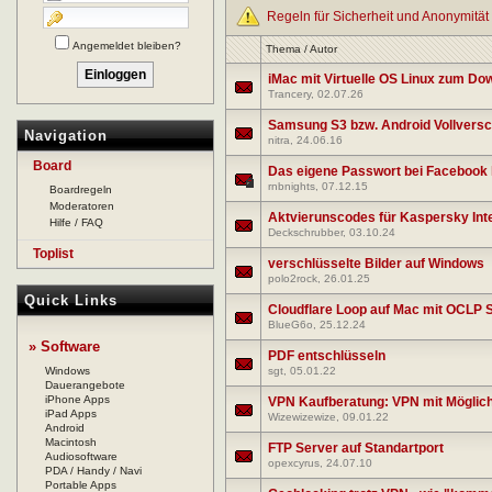
Regeln für Sicherheit und Anonymität
Angemeldet bleiben?
Thema
/
Autor
iMac mit Virtuelle OS Linux zum D
Trancery
, 02.07.26
Samsung S3 bzw. Android Vollverschl
Navigation
nitra
, 24.06.16
Board
Das eigene Passwort bei Facebook
rnbnights
, 07.12.15
Boardregeln
Moderatoren
Aktvierunscodes für Kaspersky Int
Hilfe / FAQ
Deckschrubber
, 03.10.24
Toplist
verschlüsselte Bilder auf Windows
polo2rock
, 26.01.25
Quick Links
Cloudflare Loop auf Mac mit OCLP 
BlueG6o
, 25.12.24
» Software
PDF entschlüsseln
Windows
sgt
, 05.01.22
Dauerangebote
iPhone Apps
VPN Kaufberatung: VPN mit Möglichk
iPad Apps
Wizewizewize
, 09.01.22
Android
Macintosh
FTP Server auf Standartport
Audiosoftware
opexcyrus
, 24.07.10
PDA / Handy / Navi
Portable Apps