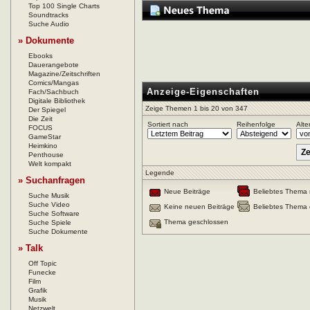
Top 100 Single Charts
Soundtracks
Suche Audio
» Dokumente
Ebooks
Dauerangebote
Magazine/Zeitschriften
Comics/Mangas
Anzeige-Eigenschaften
Fach/Sachbuch
Digitale Bibliothek
Zeige Themen 1 bis 20 von 347
Der Spiegel
Die Zeit
Sortiert nach
Reihenfolge
Alte
FOCUS
GameStar
Heimkino
Penthouse
Welt kompakt
Legende
» Suchanfragen
Neue Beiträge
Beliebtes Thema 
Suche Musik
Suche Video
Keine neuen Beiträge
Beliebtes Thema 
Suche Software
Thema geschlossen
Suche Spiele
Suche Dokumente
» Talk
Off Topic
Funecke
Film
Grafik
Musik
Netzwelt