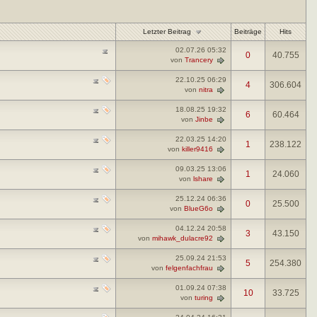
Letzter Beitrag
Beiträge
Hits
02.07.26
05:32
0
40.755
von
Trancery
22.10.25
06:29
4
306.604
von
nitra
18.08.25
19:32
6
60.464
von
Jinbe
22.03.25
14:20
1
238.122
von
killer9416
09.03.25
13:06
1
24.060
von
lshare
25.12.24
06:36
0
25.500
von
BlueG6o
04.12.24
20:58
3
43.150
von
mihawk_dulacre92
25.09.24
21:53
5
254.380
von
felgenfachfrau
01.09.24
07:38
10
33.725
von
turing