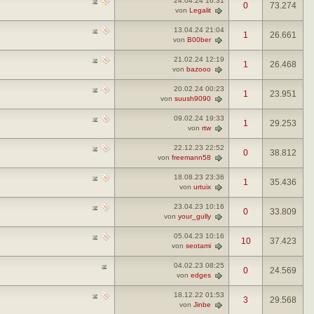
24.04.24
16:31
0
73.274
von
Legalit
13.04.24
21:04
1
26.661
von
B00ber
21.02.24
12:19
1
26.468
von
bazooo
20.02.24
00:23
1
23.951
von
suush9090
09.02.24
19:33
1
29.253
von
rtw
22.12.23
22:52
0
38.812
von
freemann58
18.08.23
23:36
1
35.436
von
urtuix
23.04.23
10:16
0
33.809
von
your_gully
05.04.23
10:16
10
37.423
von
seotami
04.02.23
08:25
0
24.569
von
edges
18.12.22
01:53
3
29.568
von
Jinbe