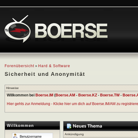
Forenübersicht
»
Hard & Software
Sicherheit und Anonymität
Hinweise
Willkommen bei
Boerse.IM
(
Boerse.AM
-
Boerse.KZ
-
Boerse.TW
-
Boerse.
Hier gehts zur Anmeldung - Klicke hier um dich auf Boerse.IM/AM zu registrieren
Willkommen
Ankündigung