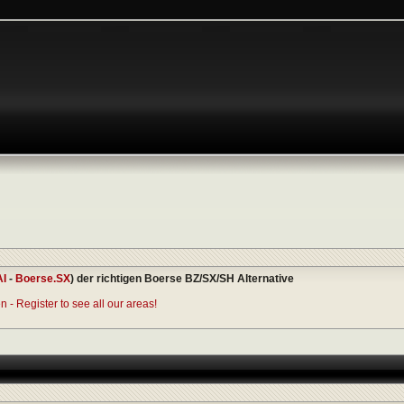
AI
-
Boerse.SX
) der richtigen Boerse BZ/SX/SH Alternative
 - Register to see all our areas!