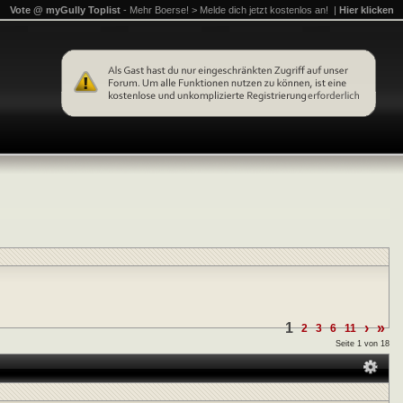
Vote @ myGully Toplist
- Mehr Boerse! > Melde dich jetzt kostenlos an! |
Hier klicken
1
›
»
2
3
6
11
Seite 1 von 18