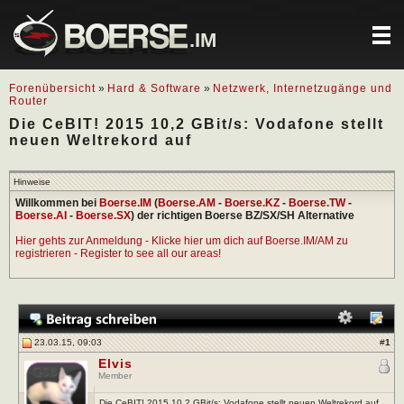
.IM
Forenübersicht
»
Hard & Software
»
Netzwerk, Internetzugänge und
Router
Die CeBIT! 2015 10,2 GBit/s: Vodafone stellt
neuen Weltrekord auf
Hinweise
Willkommen bei
Boerse.IM
(
Boerse.AM
-
Boerse.KZ
-
Boerse.TW
-
Boerse.AI
-
Boerse.SX
) der richtigen Boerse BZ/SX/SH Alternative
Hier gehts zur Anmeldung - Klicke hier um dich auf Boerse.IM/AM zu
registrieren - Register to see all our areas!
23.03.15, 09:03
#
1
Elvis
Member
Die CeBIT! 2015 10,2 GBit/s: Vodafone stellt neuen Weltrekord auf