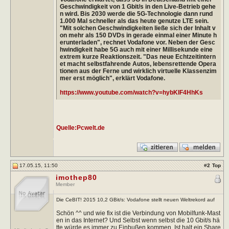
Geschwindigkeit von 1 Gbit/s in den Live-Betrieb gehe
n wird. Bis 2030 werde die 5G-Technologie dann rund
1.000 Mal schneller als das heute genutze LTE sein.
"Mit solchen Geschwindigkeiten ließe sich der Inhalt v
on mehr als 150 DVDs in gerade einmal einer Minute h
erunterladen", rechnet Vodafone vor. Neben der Gesc
hwindigkeit habe 5G auch mit einer Millisekunde eine
extrem kurze Reaktionszeit. "Das neue Echtzeitintern
et macht selbstfahrende Autos, lebensrettende Opera
tionen aus der Ferne und wirklich virtuelle Klassenzim
mer erst möglich", erklärt Vodafone.
https://www.youtube.com/watch?v=hybKIF4HhKs
Quelle:Pcwelt.de
17.05.15, 11:50
#
2
Top
imothep80
Member
Die CeBIT! 2015 10,2 GBit/s: Vodafone stellt neuen Weltrekord auf
Schön ^^ und wie fix ist die Verbindung von Mobilfunk-Mast
en in das Internet? Und Selbst wenn selbst die 10 Gbit/s hä
tte würde es immer zu Einbußen kommen. Ist halt ein Share