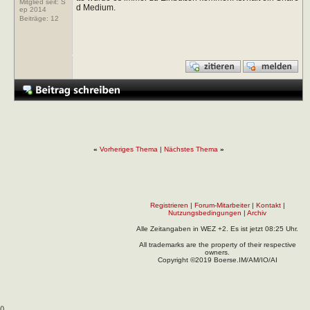
Mitglied seit: S
d Medium.
ep 2014
Beiträge:
12
«
Vorheriges Thema
|
Nächstes Thema
»
Registrieren
|
Forum-Mitarbeiter
|
Kontakt
|
Nutzungsbedingungen
|
Archiv
Alle Zeitangaben in WEZ +2. Es ist jetzt
08:25
Uhr.
All trademarks are the property of their respective
owners.
Copyright ©2019 Boerse.IM/AM/IO/AI
(
).