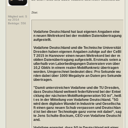
Zitat:
Mitglied seit: S
ep 2014
Beiträge:
556
Vodafone Deutschland hat laut eigenen Angaben eine
n neuen Weltrekord bei der mobilen Datenübertragung
aufgestellt.
Vodafone Deutschland und die Technische Universität
Dresden haben eigenen Angaben zufolge auf der CeBI
T 2015 in Hannover einen neuen Weltrekord bei der m
obilen Datenübertragung aufgestellt. Erstmals seien a
ußerhalb von Laborbedingungen Datenraten von über
10,2 Gbit/s in einem realen Mobilfunknetz übertragen
worden. Umgerechnet bedeutet dies: Pro Sekunde wu
rden dabei über 1000 Megabyte an Daten pro Sekunde
übertragen.
"Damit unterstreichen Vodafone und die TU Dresden,
dass Deutschland weltweit federführend bei der Entwi
cklung der nächsten Mobilfunkgeneration 5G ist", heiß
t es in der Mitteilung von Vodafone Deutschland. "5G
wird dem digitalen Wandel in Industrie und Gesellscha
ft einen ganz neuen Schub verpassen und Deutschlan
d ist bei dieser Technologie ganz vorne mit dabei“, sag
te Jens Schulte-Bockum, CEO von Vodafone Deutschl
and.
Vodafone erwartet, dass 5G in Deutschland mit einer