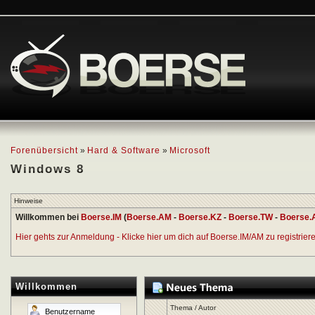
Forenübersicht
»
Hard & Software
»
Microsoft
Windows 8
Hinweise
Willkommen bei
Boerse.IM
(
Boerse.AM
-
Boerse.KZ
-
Boerse.TW
-
Boerse.
Hier gehts zur Anmeldung - Klicke hier um dich auf Boerse.IM/AM zu registrieren
Willkommen
Thema
/
Autor