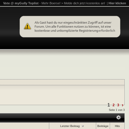
Vote @ myGully Toplist
- Mehr Boerse! > Melde dich jetzt kostenlos an! |
Hier klicken
1
›
2
3
Seite 1 von 3
Letzter Beitrag
Beiträge
Hits