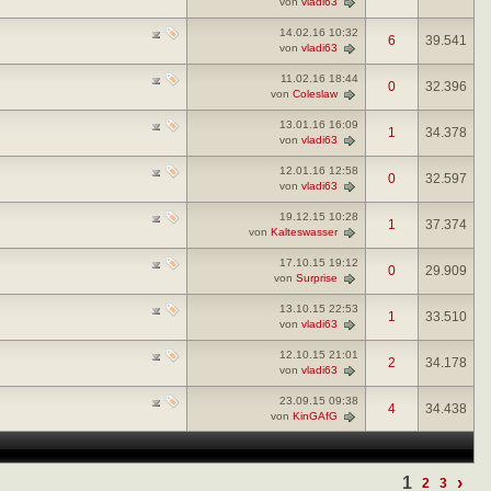
von
vladi63
14.02.16
10:32
6
39.541
von
vladi63
11.02.16
18:44
0
32.396
von
Coleslaw
13.01.16
16:09
1
34.378
von
vladi63
12.01.16
12:58
0
32.597
von
vladi63
19.12.15
10:28
1
37.374
von
Kalteswasser
17.10.15
19:12
0
29.909
von
Surprise
13.10.15
22:53
1
33.510
von
vladi63
12.10.15
21:01
2
34.178
von
vladi63
23.09.15
09:38
4
34.438
von
KinGAfG
1
›
2
3