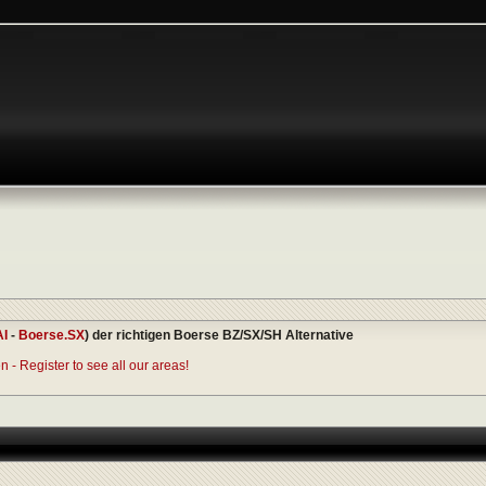
AI
-
Boerse.SX
) der richtigen Boerse BZ/SX/SH Alternative
 - Register to see all our areas!