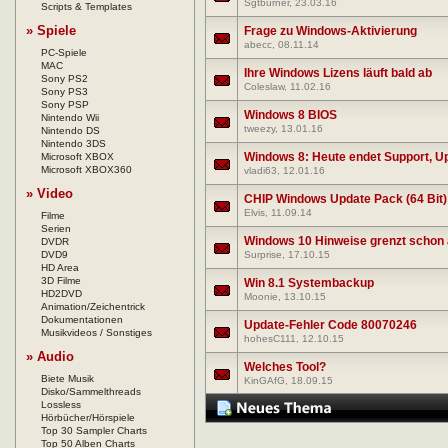
Sgtburner
, 23.03.16
Scripts & Templates
» Spiele
Frage zu Windows-Aktivierung
abecc
, 08.11.14
PC-Spiele
MAC
Ihre Windows Lizens läuft bald ab
Sony PS2
Coleslaw
, 11.02.16
Sony PS3
Sony PSP
Windows 8 BIOS
Nintendo Wii
tweezy
, 13.01.16
Nintendo DS
Nintendo 3DS
Windows 8: Heute endet Support, Up
Microsoft XBOX
Microsoft XBOX360
vladi63
, 12.01.16
» Video
CHIP Windows Update Pack (64 Bit)
Elvis
, 11.09.14
Filme
Serien
Windows 10 Hinweise grenzt schon 
DVDR
DVD9
Surprise
, 17.10.15
HD Area
3D Filme
Win 8.1 Systembackup
HD2DVD
Moonie
, 13.10.15
Animation/Zeichentrick
Dokumentationen
Update-Fehler Code 80070246
Musikvideos / Sonstiges
hohesC111
, 12.10.15
» Audio
Welches Tool?
Biete Musik
KinGAfG
, 18.09.15
Disko/Sammelthreads
Lossless
Hörbücher/Hörspiele
Top 30 Sampler Charts
Top 50 Alben Charts