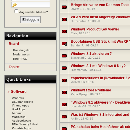
Bringe Aktivator von Daemon Tools
xflyer52
, 13.01.16
Angemeldet bleiben?
WLAN wird nicht angezeigt Windows
Hutzebutze
, 16.03.23
Windows Product Key Viewer
Elvis
, 18.11.14
Navigation
Boot-fähigen USB Stick mit Win XP 
Board
Bender R.
, 08.09.14
Boardregeln
Windows 8.1 aktivieren ?
Moderatoren
Blackstar89
, 22.01.15
Hilfe / FAQ
Windows 8.1 mit Windows 8 Key?
Toplist
Richman007
, 19.12.14
captchasolutions in jDownloader 2 
Quick Links
Wolle9
, 06.10.16
Windowsstore Probleme
» Software
Papa Django
, 06.09.16
Windows
Dauerangebote
"Windows 8.1 aktivieren" - Deaktivier
iPhone Apps
gonzales32
, 21.08.16
iPad Apps
Android
Was ist Windows 8.1 integrated and
Macintosh
AltSim
, 18.03.15
Audiosoftware
PDA / Handy / Navi
PC schaltet beim Hochfahren ab od
Portable Apps