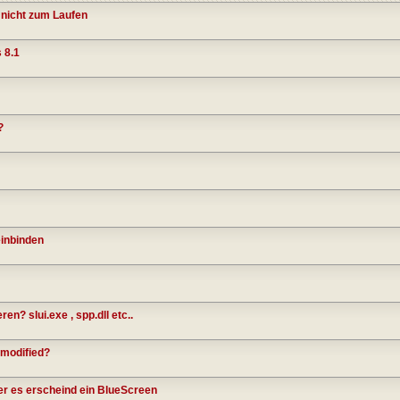
 nicht zum Laufen
 8.1
?
einbinden
en? slui.exe , spp.dll etc..
 modified?
er es erscheind ein BlueScreen