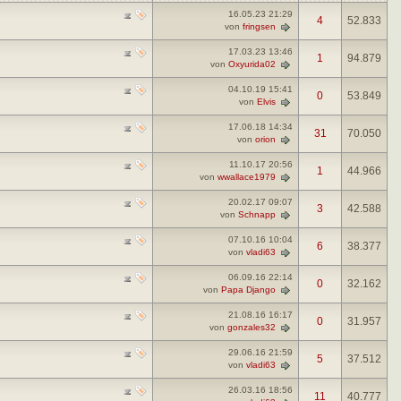
16.05.23
21:29
4
52.833
von
fringsen
17.03.23
13:46
1
94.879
von
Oxyurida02
04.10.19
15:41
0
53.849
von
Elvis
17.06.18
14:34
31
70.050
von
orion
11.10.17
20:56
1
44.966
von
wwallace1979
20.02.17
09:07
3
42.588
von
Schnapp
07.10.16
10:04
6
38.377
von
vladi63
06.09.16
22:14
0
32.162
von
Papa Django
21.08.16
16:17
0
31.957
von
gonzales32
29.06.16
21:59
5
37.512
von
vladi63
26.03.16
18:56
11
40.777