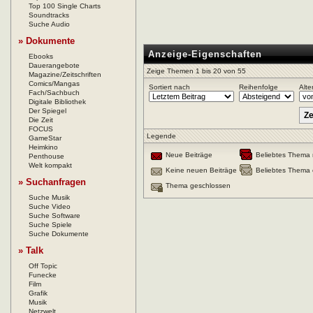
Top 100 Single Charts
Soundtracks
Suche Audio
» Dokumente
Anzeige-Eigenschaften
Ebooks
Dauerangebote
Zeige Themen 1 bis 20 von 55
Magazine/Zeitschriften
Comics/Mangas
Sortiert nach
Reihenfolge
Alte
Fach/Sachbuch
Digitale Bibliothek
Der Spiegel
Die Zeit
FOCUS
Legende
GameStar
Heimkino
Neue Beiträge
Beliebtes Thema 
Penthouse
Welt kompakt
Keine neuen Beiträge
Beliebtes Thema 
» Suchanfragen
Thema geschlossen
Suche Musik
Suche Video
Suche Software
Suche Spiele
Suche Dokumente
» Talk
Off Topic
Funecke
Film
Grafik
Musik
Netzwelt