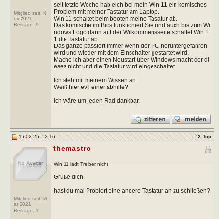
seit letzte Woche hab eich bei mein Win 11 ein komisches
Problem mit meiner Tastatur am Laptop.
Mitglied seit: N
Win 11 schaltet beim booten meine Tasatur ab.
ov 2021
Das komische im Bios funktioniert Sie und auch bis zum Wi
Beiträge:
9
ndows Logo dann auf der Wilkommensseite schaltet Win 1
1 die Tastatur ab.
Das ganze passiert immer wenn der PC heruntergefahren
wird und wieder mit dem Einschalter gestartet wird.
Mache ich aber einen Neustart über Windows macht der di
eses nicht und die Tastatur wird eingeschaltet.
Ich steh mit meinem Wissen an.
Weiß hier evtl einer abhilfe?
Ich wäre um jeden Rad dankbar.
16.02.25, 22:16
#
2
Top
themastro
Win 11 lädt Treiber nicht
Grüße dich.
hast du mal Probiert eine andere Tastatur an zu schließen?
Mitglied seit: M
ar 2021
Beiträge:
1