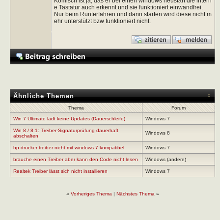
Komisch ist ja, das er bei einen windows neustart die intern
e Tastatur auch erkennt und sie funktioniert einwandfrei.
Nur beim Runterfahren und dann starten wird diese nicht m
ehr unterstützt bzw funktioniert nicht.
Ähnliche Themen
Thema
Forum
Win 7 Ultimate lädt keine Updates (Dauerschleife)
Windows 7
Win 8 / 8.1: Treiber-Signaturprüfung dauerhaft
Windows 8
abschalten
hp drucker treiber nicht mit windows 7 kompatibel
Windows 7
brauche einen Treiber aber kann den Code nicht lesen
Windows (andere)
Realtek Treiber lässt sich nicht installieren
Windows 7
«
Vorheriges Thema
|
Nächstes Thema
»