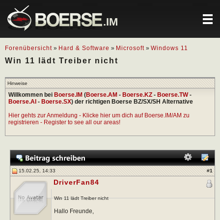
.IM
Forenübersicht
»
Hard & Software
»
Microsoft
»
Windows 11
Win 11 lädt Treiber nicht
Hinweise
Willkommen bei
Boerse.IM
(
Boerse.AM
-
Boerse.KZ
-
Boerse.TW
-
Boerse.AI
-
Boerse.SX
) der richtigen Boerse BZ/SX/SH Alternative
Hier gehts zur Anmeldung - Klicke hier um dich auf Boerse.IM/AM zu
registrieren - Register to see all our areas!
15.02.25, 14:33
#
1
DriverFan84
Win 11 lädt Treiber nicht
Hallo Freunde,