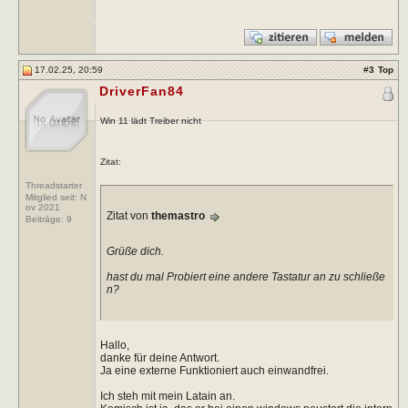
17.02.25, 20:59
#
3
Top
DriverFan84
Win 11 lädt Treiber nicht
Zitat:
Threadstarter
Mitglied seit: N
ov 2021
Zitat von
themastro
Beiträge:
9
Grüße dich.
hast du mal Probiert eine andere Tastatur an zu schließe
n?
Hallo,
danke für deine Antwort.
Ja eine externe Funktioniert auch einwandfrei.
Ich steh mit mein Latain an.