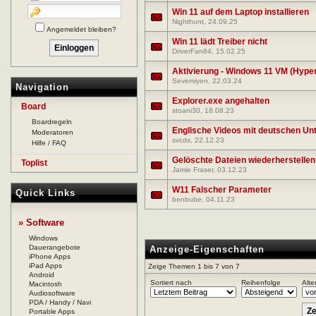
Win 11 auf dem Laptop installieren
Nighthunt
, 24.09.25
Angemeldet bleiben?
Win 11 lädt Treiber nicht
DriverFan84
, 15.02.25
Aktivierung - Windows 11 VM (Hyper
Sevemiyen
, 22.03.24
Navigation
Explorer.exe angehalten
Board
stoani30
, 18.08.23
Boardregeln
Englische Videos mit deutschen Unt
Moderatoren
svcds
, 22.12.23
Hilfe / FAQ
Gelöschte Dateien wiederherstellen
Toplist
Jamie Fraser
, 03.12.23
W11 Falscher Parameter
Quick Links
benbube
, 04.11.23
» Software
Windows
Dauerangebote
Anzeige-Eigenschaften
iPhone Apps
iPad Apps
Zeige Themen 1 bis 7 von 7
Android
Sortiert nach
Reihenfolge
Alte
Macintosh
Audiosoftware
PDA / Handy / Navi
Portable Apps