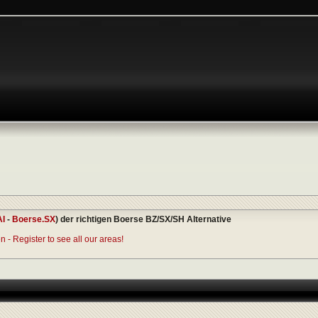
AI
-
Boerse.SX
) der richtigen Boerse BZ/SX/SH Alternative
 - Register to see all our areas!