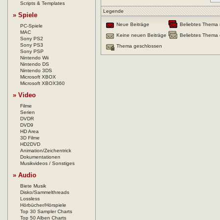
Scripts & Templates
Legende
» Spiele
Neue Beiträge
Beliebtes Thema 
PC-Spiele
MAC
Keine neuen Beiträge
Beliebtes Thema 
Sony PS2
Sony PS3
Thema geschlossen
Sony PSP
Nintendo Wii
Nintendo DS
Nintendo 3DS
Microsoft XBOX
Microsoft XBOX360
» Video
Filme
Serien
DVDR
DVD9
HD Area
3D Filme
HD2DVD
Animation/Zeichentrick
Dokumentationen
Musikvideos / Sonstiges
» Audio
Biete Musik
Disko/Sammelthreads
Lossless
Hörbücher/Hörspiele
Top 30 Sampler Charts
Top 50 Alben Charts