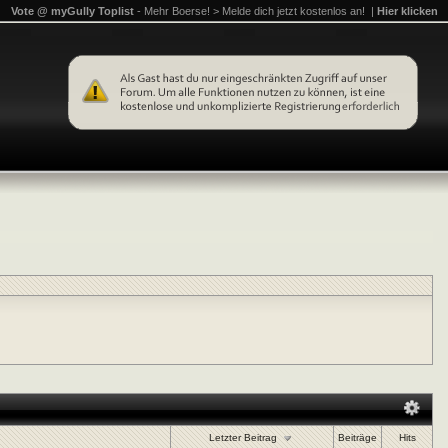
Vote @ myGully Toplist
- Mehr Boerse! > Melde dich jetzt kostenlos an! |
Hier klicken
Letzter Beitrag
Beiträge
Hits