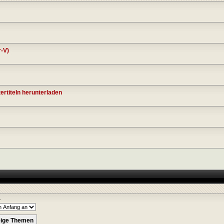
-V)
ertiteln herunterladen
r