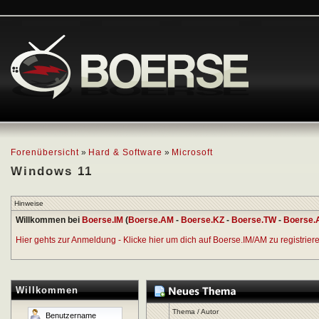
Forenübersicht
»
Hard & Software
»
Microsoft
Windows 11
Hinweise
Willkommen bei
Boerse.IM
(
Boerse.AM
-
Boerse.KZ
-
Boerse.TW
-
Boerse.
Hier gehts zur Anmeldung - Klicke hier um dich auf Boerse.IM/AM zu registrieren
Willkommen
Thema
/
Autor