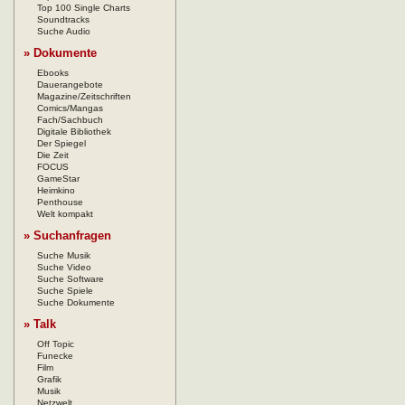
Top 100 Single Charts
Soundtracks
Suche Audio
» Dokumente
Ebooks
Dauerangebote
Magazine/Zeitschriften
Comics/Mangas
Fach/Sachbuch
Digitale Bibliothek
Der Spiegel
Die Zeit
FOCUS
GameStar
Heimkino
Penthouse
Welt kompakt
» Suchanfragen
Suche Musik
Suche Video
Suche Software
Suche Spiele
Suche Dokumente
» Talk
Off Topic
Funecke
Film
Grafik
Musik
Netzwelt