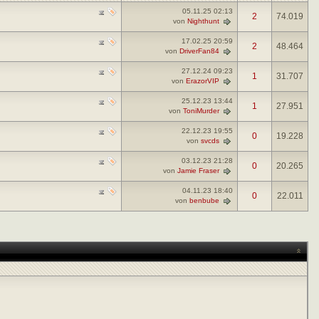
05.11.25
02:13
2
74.019
von
Nighthunt
17.02.25
20:59
2
48.464
von
DriverFan84
27.12.24
09:23
1
31.707
von
ErazorVIP
25.12.23
13:44
1
27.951
von
ToniMurder
22.12.23
19:55
0
19.228
von
svcds
03.12.23
21:28
0
20.265
von
Jamie Fraser
04.11.23
18:40
0
22.011
von
benbube