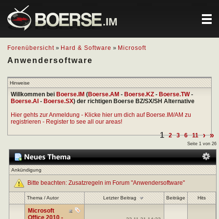
.IM
Forenübersicht
»
Hard & Software
»
Microsoft
Anwendersoftware
Hinweise
Willkommen bei
Boerse.IM
(
Boerse.AM
-
Boerse.KZ
-
Boerse.TW
-
Boerse.AI
-
Boerse.SX
) der richtigen Boerse BZ/SX/SH Alternative
Hier gehts zur Anmeldung - Klicke hier um dich auf Boerse.IM/AM zu
registrieren - Register to see all our areas!
1
›
»
2
3
6
11
Seite 1 von 26
Ankündigung
Bitte beachten: Zusatzregeln im Forum "Anwendersoftware"
Letzter Beitrag
Thema
/
Autor
Beiträge
Hits
Microsoft
Office 2010 -