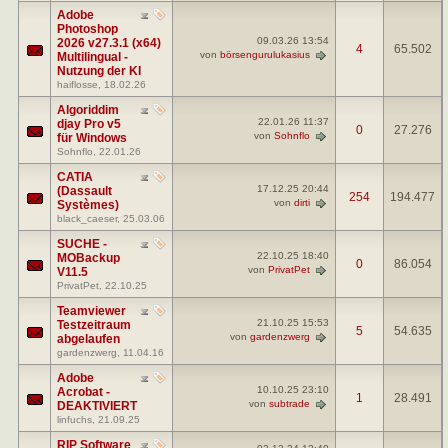
Adobe
Photoshop
09.03.26
13:54
2026 v27.3.1 (x64)
4
65.502
von
börsengurulukasius
Multilingual -
Nutzung der KI
haiflosse
, 18.02.26
Algoriddim
22.01.26
11:37
djay Pro v5
0
27.276
von
Sohnflo
für Windows
Sohnflo
, 22.01.26
CATIA
17.12.25
20:44
(Dassault
254
194.477
von
dirti
Systèmes)
black_caeser
, 25.03.06
SUCHE -
22.10.25
18:40
MOBackup
0
86.054
von
PrivatPet
V11.5
PrivatPet
, 22.10.25
Teamviewer
21.10.25
15:53
Testzeitraum
5
54.635
von
gardenzwerg
abgelaufen
gardenzwerg
, 11.04.16
Adobe
10.10.25
23:10
Acrobat -
1
28.491
von
subtrade
DEAKTIVIERT
linfuchs
, 21.09.25
RIP Software