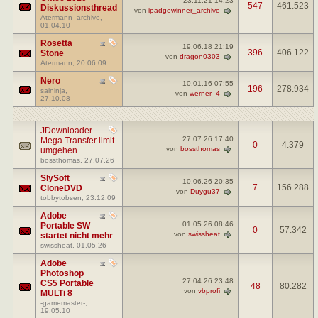
23.11.21
14:23
547
461.523
Diskussionsthread
von
ipadgewinner_archive
Atermann_archive
,
01.04.10
Rosetta
19.06.18
21:19
396
406.122
Stone
von
dragon0303
Atermann
, 20.06.09
Nero
10.01.16
07:55
196
278.934
saininja
,
von
werner_4
27.10.08
JDownloader
27.07.26
17:40
Mega Transfer limit
0
4.379
von
bossthomas
umgehen
bossthomas
, 27.07.26
SlySoft
10.06.26
20:35
7
156.288
CloneDVD
von
Duygu37
tobbytobsen
, 23.12.09
Adobe
01.05.26
08:46
Portable SW
0
57.342
von
swissheat
startet nicht mehr
swissheat
, 01.05.26
Adobe
Photoshop
27.04.26
23:48
CS5 Portable
48
80.282
von
vbprofi
MULTi 8
-gamemaster-
,
19.05.10