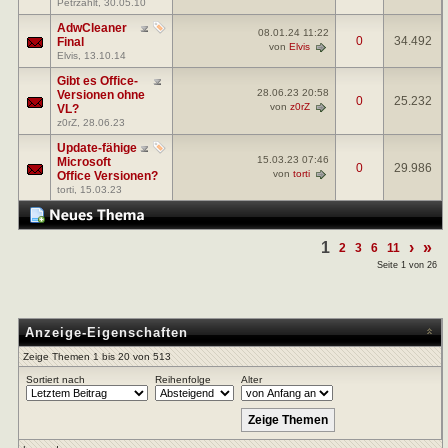
Petrzahlt
, 30.05.10
AdwCleaner
08.01.24
11:22
0
34.492
Final
von
Elvis
Elvis
, 13.10.14
Gibt es Office-
28.06.23
20:58
Versionen ohne
0
25.232
von
z0rZ
VL?
z0rZ
, 28.06.23
Update-fähige
15.03.23
07:46
Microsoft
0
29.986
von
torti
Office Versionen?
torti
, 15.03.23
1
›
»
2
3
6
11
Seite 1 von 26
Anzeige-Eigenschaften
Zeige Themen 1 bis 20 von 513
Sortiert nach
Reihenfolge
Alter