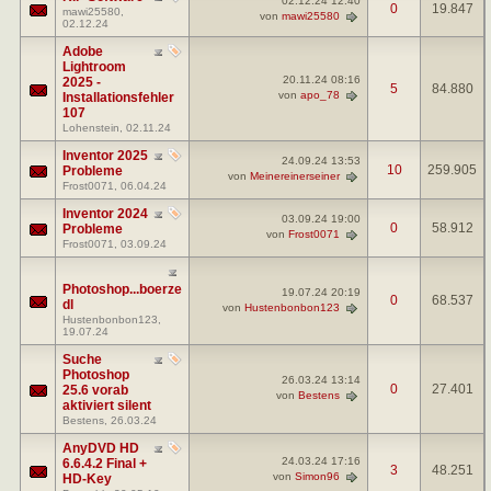
02.12.24
12:40
0
19.847
mawi25580
,
von
mawi25580
02.12.24
Adobe
Lightroom
20.11.24
08:16
2025 -
5
84.880
von
apo_78
Installationsfehler
107
Lohenstein
, 02.11.24
Inventor 2025
24.09.24
13:53
10
259.905
Probleme
von
Meinereinerseiner
Frost0071
, 06.04.24
Inventor 2024
03.09.24
19:00
0
58.912
Probleme
von
Frost0071
Frost0071
, 03.09.24
Photoshop...boerze
19.07.24
20:19
0
68.537
dl
von
Hustenbonbon123
Hustenbonbon123
,
19.07.24
Suche
Photoshop
26.03.24
13:14
0
27.401
25.6 vorab
von
Bestens
aktiviert silent
Bestens
, 26.03.24
AnyDVD HD
24.03.24
17:16
6.6.4.2 Final +
3
48.251
von
Simon96
HD-Key