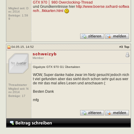
GTX 970 │ 980 Overclocking-Thread
und Grundkenntnisse hier
http://www.boerse.sx/hard-softwa
Mitglied seit: D
re/h...fikkarten.html
ec 2014
Beiträge:
1.59
9
04.05.15, 14:52
#
3
Top
schweizyb
Member
Gigabyte GTX 970 G1 Übertakten
WOW, Super danke habe zwar im Netz gesucht jedoch nich
t viel gefunden aber das sieht doch schon sehr gut aus wer
de mir das mal alles Lesen und anschauen (:
Threadstarter
Mitglied seit: N
Besten Dank
ov 2014
Beiträge:
17
mfg