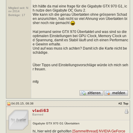
Ich hätte da mal eine frage für die Gigabyte GTX 970 G1, ic
Mitglied seit: N
h nutze den Gigabyte OC Guru 2.
ov 2014
Wie kann ich die genau Übertakten ohne grösseren Schad
Beiträge:
17
en anzurichten, hab nicht so viel Ahnung von Übertakten bi
sher noch nie gemacht
Hat jemand seine GTX 970 Übertaktet und was sind so die
optimalen Einstellungen bei GPU Clock, Memory Clock un
d Spannung, damit es Stabil läuft und ich einen Performanc
e Gewinn erhalte.
Und auf was muss ich achten? Damit ich die Karte nicht be
schädige.
Über Tipps und Einstellungsvorschläge würde ich mich seh
r freuen.
mfg
04.05.15, 08:38
#
2
Top
vladi63
Banned
Gigabyte GTX 970 G1 Übertakten
hi, hier wird dir geholfen
[Sammelthread] NVIDIA GeForce