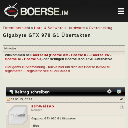
.IM
Forenübersicht
»
Hard & Software
»
Hardware
»
Overclocking
Gigabyte GTX 970 G1 Übertakten
Hinweise
Willkommen bei
Boerse.IM
(
Boerse.AM
-
Boerse.KZ
-
Boerse.TW
-
Boerse.AI
-
Boerse.SX
) der richtigen Boerse BZ/SX/SH Alternative
Hier gehts zur Anmeldung - Klicke hier um dich auf Boerse.IM/AM zu
registrieren - Register to see all our areas!
04.05.15, 02:14
#
1
schweizyb
Member
Gigabyte GTX 970 G1 Übertakten
Hiho