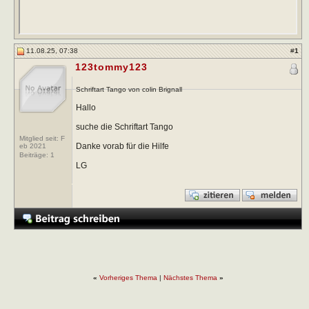
11.08.25, 07:38
#
1
123tommy123
Schriftart Tango von colin Brignall
Hallo
suche die Schriftart Tango
Mitglied seit: F
Danke vorab für die Hilfe
eb 2021
Beiträge:
1
LG
«
Vorheriges Thema
|
Nächstes Thema
»