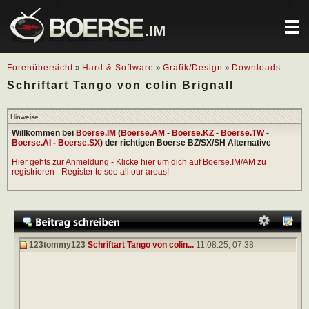
.IM
Forenübersicht
»
Hard & Software
»
Grafik/Design
»
Downloads
Schriftart Tango von colin Brignall
Hinweise
Willkommen bei
Boerse.IM
(
Boerse.AM
-
Boerse.KZ
-
Boerse.TW
-
Boerse.AI
-
Boerse.SX
) der richtigen Boerse BZ/SX/SH Alternative
Hier gehts zur Anmeldung - Klicke hier um dich auf Boerse.IM/AM zu
registrieren - Register to see all our areas!
123tommy123
Schriftart Tango von colin...
11.08.25,
07:38