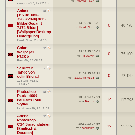
von
viewsonic27
viewsonic27
, 19.02.25
Anime -
[1920x1080-
2560x2048|2815
13.02.26
13:31
Bilder|Gesamt
0
40.778
von
DeathNote
7374 Blider] -
[Wallpaper|Desktop
Hintergrund]
DeathNote
, 26.04.15
Color
18.11.25
19:03
Wallpaper
0
75.100
von
BestMix
Pack 6
BestMix
, 22.08.21
Schriftart
Tango von
11.08.25
07:38
0
72.429
colin Brignall
von
123tommy123
123tommy123
,
11.08.25
Photoshop
Pack - 4000
18.01.24
22:23
16
117.708
Brushes 1500
von
Pegga
Styles
Lacrimosa99
, 27.11.09
Adobe
Photoshop
10.12.23
14:59
CS4 Sprachdateien
29
55.539
von
wellimike
[Englisch &
Deutsch]