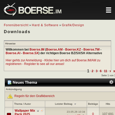
.IM
Forenübersicht
»
Hard & Software
»
Grafik/Design
Downloads
Hinweise
Willkommen bei
Boerse.IM
(
Boerse.AM
-
Boerse.KZ
-
Boerse.TW
-
Boerse.AI
-
Boerse.SX
) der richtigen Boerse BZ/SX/SH Alternative
Hier gehts zur Anmeldung - Klicke hier um dich auf Boerse.IM/AM zu
registrieren - Register to see all our areas!
1
›
2
3
6
11
Seite 1 von 
Ankündigung
Regeln für den Grafikbereich
Letzter Beitrag
Thema
/
Autor
Beiträge
Hits
Wallpaper Mix
23.05.26
10:34
0
107.691
Pack 2025