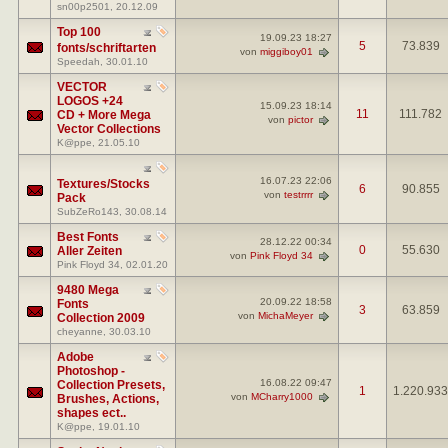
sn00p2501
, 20.12.09
Top 100
19.09.23
18:27
5
73.839
fonts/schriftarten
von
miggiboy01
Speedah
, 30.01.10
VECTOR
LOGOS +24
15.09.23
18:14
11
111.782
CD + More Mega
von
pictor
Vector Collections
K@ppe
, 21.05.10
16.07.23
22:06
Textures/Stocks
6
90.855
von
testrrrr
Pack
SubZeRo143
, 30.08.14
Best Fonts
28.12.22
00:34
0
55.630
Aller Zeiten
von
Pink Floyd 34
Pink Floyd 34
, 02.01.20
9480 Mega
20.09.22
18:58
Fonts
3
63.859
von
MichaMeyer
Collection 2009
cheyanne
, 30.03.10
Adobe
Photoshop -
16.08.22
09:47
Collection Presets,
1
1.220.933
von
MCharry1000
Brushes, Actions,
shapes ect..
K@ppe
, 19.01.10