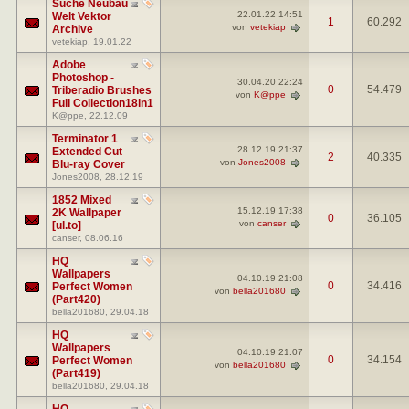
Suche Neubau
22.01.22
14:51
Welt Vektor
1
60.292
von
vetekiap
Archive
vetekiap
, 19.01.22
Adobe
Photoshop -
30.04.20
22:24
0
54.479
Triberadio Brushes
von
K@ppe
Full Collection18in1
K@ppe
, 22.12.09
Terminator 1
28.12.19
21:37
Extended Cut
2
40.335
von
Jones2008
Blu-ray Cover
Jones2008
, 28.12.19
1852 Mixed
15.12.19
17:38
2K Wallpaper
0
36.105
von
canser
[ul.to]
canser
, 08.06.16
HQ
Wallpapers
04.10.19
21:08
0
34.416
Perfect Women
von
bella201680
(Part420)
bella201680
, 29.04.18
HQ
Wallpapers
04.10.19
21:07
0
34.154
Perfect Women
von
bella201680
(Part419)
bella201680
, 29.04.18
HQ