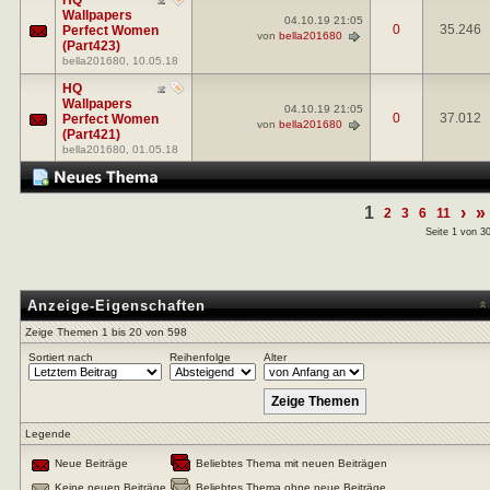
Wallpapers
04.10.19
21:05
0
35.246
Perfect Women
von
bella201680
(Part423)
bella201680
, 10.05.18
HQ
Wallpapers
04.10.19
21:05
0
37.012
Perfect Women
von
bella201680
(Part421)
bella201680
, 01.05.18
1
›
»
2
3
6
11
Seite 1 von 3
Anzeige-Eigenschaften
Zeige Themen 1 bis 20 von 598
Sortiert nach
Reihenfolge
Alter
Legende
Neue Beiträge
Beliebtes Thema mit neuen Beiträgen
Keine neuen Beiträge
Beliebtes Thema ohne neue Beiträge