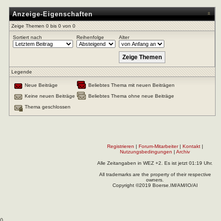
Anzeige-Eigenschaften
Zeige Themen 0 bis 0 von 0
Sortiert nach
Reihenfolge
Alter
Legende
Neue Beiträge
Beliebtes Thema mit neuen Beiträgen
Keine neuen Beiträge
Beliebtes Thema ohne neue Beiträge
Thema geschlossen
Registrieren
|
Forum-Mitarbeiter
|
Kontakt
|
Nutzungsbedingungen
|
Archiv
Alle Zeitangaben in WEZ +2. Es ist jetzt
01:19
Uhr.
All trademarks are the property of their respective
owners.
Copyright ©2019 Boerse.IM/AM/IO/AI
(
).