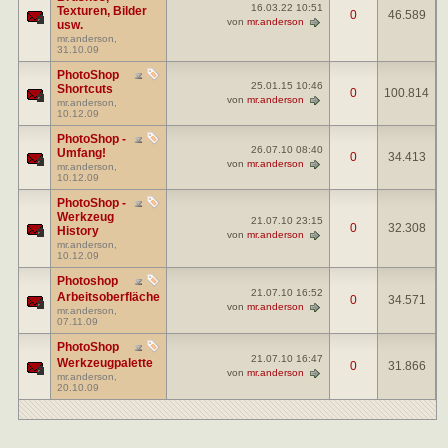
16.03.22
10:51
Texturen, Bilder
0
46.589
von
mr.anderson
usw.
mr.anderson
,
31.10.09
PhotoShop
25.01.15
10:46
Shortcuts
0
100.814
von
mr.anderson
mr.anderson
,
10.12.09
PhotoShop -
26.07.10
08:40
Umfang!
0
34.413
von
mr.anderson
mr.anderson
,
10.12.09
PhotoShop -
Werkzeug
21.07.10
23:15
0
32.308
History
von
mr.anderson
mr.anderson
,
10.12.09
Photoshop
21.07.10
16:52
Arbeitsoberfläche
0
34.571
von
mr.anderson
mr.anderson
,
07.11.09
PhotoShop
21.07.10
16:47
Werkzeugpalette
0
31.866
von
mr.anderson
mr.anderson
,
20.10.09