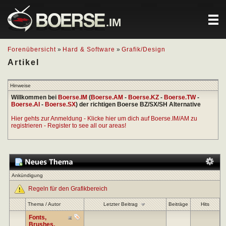
.IM
Forenübersicht
»
Hard & Software
»
Grafik/Design
Artikel
Hinweise
Willkommen bei
Boerse.IM
(
Boerse.AM
-
Boerse.KZ
-
Boerse.TW
-
Boerse.AI
-
Boerse.SX
) der richtigen Boerse BZ/SX/SH Alternative
Hier gehts zur Anmeldung - Klicke hier um dich auf Boerse.IM/AM zu
registrieren - Register to see all our areas!
Ankündigung
Regeln für den Grafikbereich
Letzter Beitrag
Thema
/
Autor
Beiträge
Hits
Fonts,
Brushes,