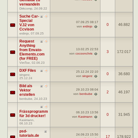
verwandeln
Dirkcomp
, 24.09.22
Suche Car-
Special
07.09.25
08:17
0
46.882
V.32 von
von
erdinjo
Ccvison
erdinjo
, 07.09.25
Request
Anything
13.02.25
22:53
from Envato-
3
172.017
von
cocoonchris
Elements.com
(for FREE)
VimToe
, 02.06.23
DXF Files
25.12.24
22:10
0
36.680
singerz
,
von
singerz
25.12.24
Bild als
29.10.23
08:04
Vektor
2
46.197
von
benbube
erstellen
benbube
, 24.10.23
Frässprogramm
06.10.23
13:56
0
31.945
für 3d drucker!
von
Kasimann
Kasimann
,
06.10.23
psd-
24.09.23
15:50
tutorials.de
17
178.922