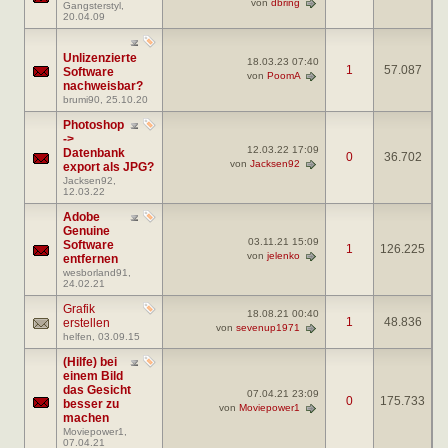
von
dbring
Gangsterstyl
,
20.04.09
Unlizenzierte
18.03.23
07:40
1
57.087
Software
von
PoomA
nachweisbar?
brumi90
, 25.10.20
Photoshop
->
12.03.22
17:09
Datenbank
0
36.702
von
Jacksen92
export als JPG?
Jacksen92
,
12.03.22
Adobe
Genuine
03.11.21
15:09
Software
1
126.225
von
jelenko
entfernen
wesborland91
,
24.02.21
Grafik
18.08.21
00:40
1
48.836
erstellen
von
sevenup1971
helfen
, 03.09.15
(Hilfe) bei
einem Bild
das Gesicht
07.04.21
23:09
0
175.733
besser zu
von
Moviepower1
machen
Moviepower1
,
07.04.21