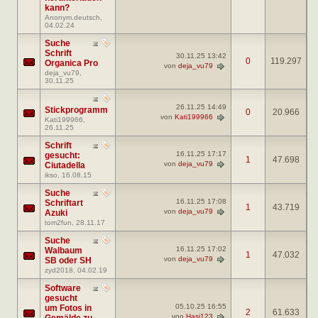
kann?
Anonym.deutsch
,
04.02.24
Suche
Schrift
30.11.25
13:42
0
119.297
Organica Pro
von
deja_vu79
deja_vu79
,
30.11.25
26.11.25
14:49
Stickprogramm
0
20.966
von
Kati199966
Kati199966
,
26.11.25
Schrift
16.11.25
17:17
gesucht:
1
47.698
von
deja_vu79
Ciutadella
ikso
, 16.08.15
Suche
16.11.25
17:08
Schriftart
1
43.719
von
deja_vu79
Azuki
tom2fun
, 28.11.17
Suche
16.11.25
17:02
Walbaum
1
47.032
von
deja_vu79
SB oder SH
zyd2018
, 04.02.19
Software
gesucht
05.10.25
16:55
um Fotos in
2
61.633
von
Hasi123
Gemälde zu