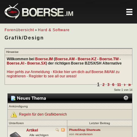
.IM
Forenübersicht
»
Hard & Software
Grafik/Design
Hinweise
Willkommen bei
Boerse.IM
(
Boerse.AM
-
Boerse.KZ
-
Boerse.TW
-
Boerse.AI
-
Boerse.SX
) der richtigen Boerse BZ/SX/SH Alternative
Hier gehts zur Anmeldung - Klicke hier um dich auf Boerse.IM/AM zu
registrieren - Register to see all our areas!
1
›
»
2
3
6
11
Seite 1 von 14
Ankündigung
Regeln für den Grafikbereich
Unterforen
Letzter Beitrag
Artikel
PhotoShop Shortcuts
von
mr.anderson
Alle wichtigen