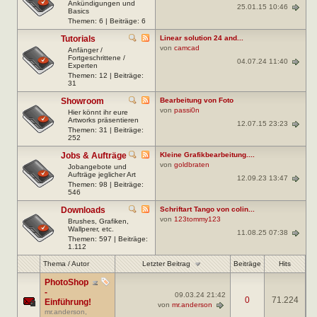
Ankündigungen und
25.01.15 10:46
Basics
Themen: 6 | Beiträge: 6
Tutorials
Linear solution 24 and...
von
camcad
Anfänger /
Fortgeschrittene /
04.07.24 11:40
Experten
Themen: 12 | Beiträge:
31
Showroom
Bearbeitung von Foto
von
passi0n
Hier könnt ihr eure
Artworks präsentieren
12.07.15 23:23
Themen: 31 | Beiträge:
252
Jobs & Aufträge
Kleine Grafikbearbeitung....
von
goldbraten
Jobangebote und
Aufträge jeglicher Art
12.09.23 13:47
Themen: 98 | Beiträge:
546
Downloads
Schriftart Tango von colin...
von
123tommy123
Brushes, Grafiken,
Wallperer, etc.
11.08.25 07:38
Themen: 597 | Beiträge:
1.112
Letzter Beitrag
Thema
/
Autor
Beiträge
Hits
PhotoShop
-
09.03.24
21:42
0
71.224
Einführung!
von
mr.anderson
mr.anderson
,