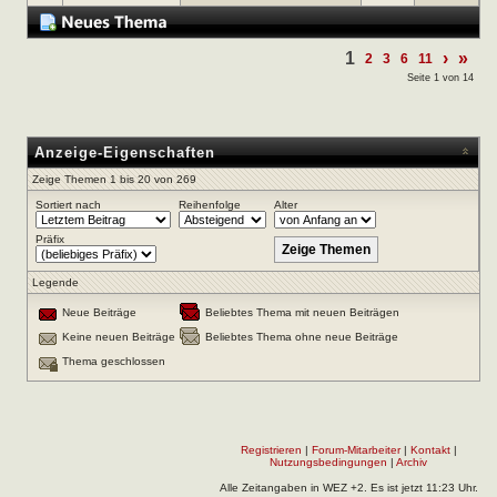
1
›
»
2
3
6
11
Seite 1 von 14
Anzeige-Eigenschaften
Zeige Themen 1 bis 20 von 269
Sortiert nach
Reihenfolge
Alter
Präfix
Legende
Neue Beiträge
Beliebtes Thema mit neuen Beiträgen
Keine neuen Beiträge
Beliebtes Thema ohne neue Beiträge
Thema geschlossen
Registrieren
|
Forum-Mitarbeiter
|
Kontakt
|
Nutzungsbedingungen
|
Archiv
Alle Zeitangaben in WEZ +2. Es ist jetzt
11:23
Uhr.