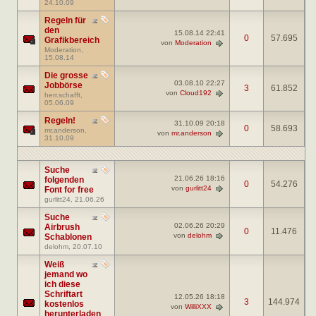
24.10.09
Regeln für
den
15.08.14
22:41
0
57.695
Grafikbereich
von
Moderation
Moderation
,
15.08.14
Die grosse
03.08.10
22:27
Jobbörse
3
61.852
von
Cloud192
herr.schafft
,
05.06.09
Regeln!
31.10.09
20:18
0
58.693
mr.anderson
,
von
mr.anderson
31.10.09
Suche
21.06.26
18:16
folgenden
0
54.276
von
gurlitt24
Font for free
gurlitt24
, 21.06.26
Suche
02.06.26
20:29
Airbrush
0
11.476
von
delohm
Schablonen
delohm
, 20.07.10
Weiß
jemand wo
ich diese
Schriftart
12.05.26
18:18
3
144.974
kostenlos
von
WilliXXX
herunterladen