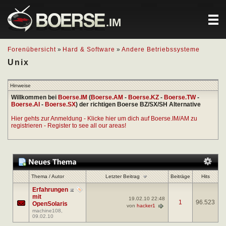
.IM
Forenübersicht
»
Hard & Software
»
Andere Betriebssysteme
Unix
Hinweise
Willkommen bei
Boerse.IM
(
Boerse.AM
-
Boerse.KZ
-
Boerse.TW
-
Boerse.AI
-
Boerse.SX
) der richtigen Boerse BZ/SX/SH Alternative
Hier gehts zur Anmeldung - Klicke hier um dich auf Boerse.IM/AM zu
registrieren - Register to see all our areas!
Letzter Beitrag
Thema
/
Autor
Beiträge
Hits
Erfahrungen
mit
19.02.10
22:48
1
96.523
OpenSolaris
von
hacker1
machine108
,
09.02.10