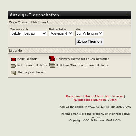
Anzeige-Eigenschaften
Zeige Themen 1 bis 1 von 1
Sortiert nach
Reihenfolge
Alter
Legende
Neue Beiträge
Beliebtes Thema mit neuen Beiträgen
Keine neuen Beiträge
Beliebtes Thema ohne neue Beiträge
Thema geschlossen
Registrieren
|
Forum-Mitarbeiter
|
Kontakt
|
Nutzungsbedingungen
|
Archiv
Alle Zeitangaben in WEZ +2. Es ist jetzt
20:03
Uhr.
All trademarks are the property of their respective
owners.
Copyright ©2019 Boerse.IM/AM/IO/AI