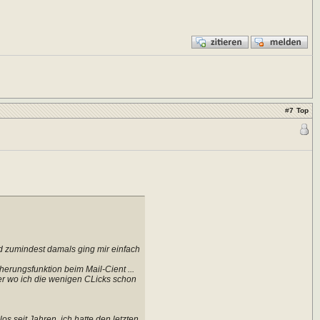
#
7
Top
nd zumindest damals ging mir einfach
herungsfunktion beim Mail-Cient ...
er wo ich die wenigen CLicks schon
s seit Jahren, ich hatte den letzten