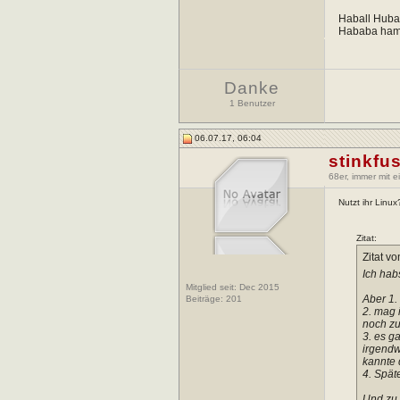
Haball Huball
Hababa ha
Danke
1 Benutzer
06.07.17, 06:04
stinkfu
68er, immer mit 
Nutzt ihr Linu
Zitat:
Zitat v
Ich hab
Mitglied seit: Dec 2015
Aber 1. 
Beiträge:
201
2. mag 
noch zu
3. es g
irgendw
kannte 
4. Spät
Und zu 