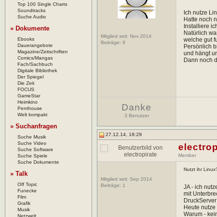
Top 100 Single Charts
Soundtracks
Ich nutze Li
Suche Audio
Hatte noch n
Installiere 
» Dokumente
Natürlich wa
Mitglied seit: Nov 2014
Ebooks
welche gut f
Beiträge:
8
Dauerangebote
Persönlich b
Magazine/Zeitschriften
und hängt un
Comics/Mangas
Dann noch di
Fach/Sachbuch
Digitale Bibliothek
Der Spiegel
Die Zeit
FOCUS
GameStar
Heimkino
Danke
Penthouse
Welt kompakt
3 Benutzer
» Suchanfragen
27.12.14, 18:29
Suche Musik
Suche Video
electrop
Suche Software
Member
Suche Spiele
Suche Dokumente
Nutzt ihr Linu
» Talk
Mitglied seit: Sep 2014
Off Topic
Beiträge:
1
JA - ich nutz
Funecke
mit Unterbre
Film
DruckServer 
Grafik
Heute nutze 
Musik
Warum - kein
Netzwelt