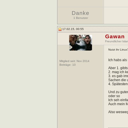
Danke
1 Benutzer
17.02.15, 00:55
Gawan
Freundlicher Isla
Nutzt ihr Linu
Ich habs als
Mitglied seit: Nov 2014
Beiträge:
10
Aber 1. gibts
2. mag ich k
3. es gab im
Sachen die u
4. Späteste
Und zu guter
oder so
Ich seh einf
Auch mein Me
Also weswe