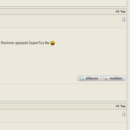
#
2
Top
ie Rechner gepackt SuperTux ftw
#
3
Top