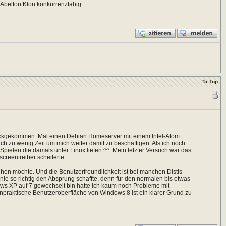
 Abelton Klon konkurrenzfähig.
#
5
Top
rückgekommen. Mal einen Debian Homeserver mit einem Intel-Atom
 ich zu wenig Zeit um mich weiter damit zu beschäftigen. Als ich noch
Spielen die damals unter Linux liefen ^^. Mein letzter Versuch war das
reentreiber scheiterte.
hen möchte. Und die Benutzerfreundlichkeit ist bei manchen Distis
ie so richtig den Absprung schaffte, denn für den normalen bis etwas
s XP auf 7 gewechselt bin hatte ich kaum noch Probleme mit
praktische Benutzeroberfläche von Windows 8 ist ein klarer Grund zu