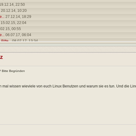
19.12.14,
22:50
20.12.14,
10:20
...
27.12.14,
18:29
15.02.15,
22:04
02.15,
00:55
...
06.07.17,
06:04
Bitte...
08.07.17,
13:34
.15,
01:02
.03.15,
23:25
z
te...
02.04.15,
19:27
5.04.15,
08:19
x? Bitte Begründen
e...
20.04.15,
21:31
...
18.06.15,
14:15
6.15,
11:33
n mal wissen wieviele von euch Linux Benutzen und warum sie es tun. Und die Linu
e...
21.06.15,
22:56
8.08.15,
17:42
..
30.11.15,
23:01
..
31.10.15,
01:37
6.09.16,
22:30
.16,
15:18
07.17,
15:19
e...
06.11.17,
21:11