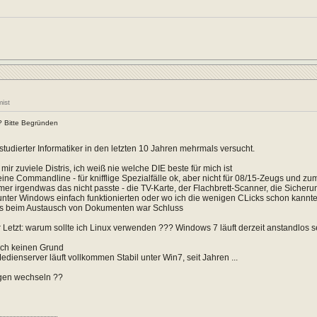
mist
x? Bitte Begründen
 studierter Informatiker in den letzten 10 Jahren mehrmals versucht.
 mir zuviele Distris, ich weiß nie welche DIE beste für mich ist
eine Commandline - für knifflige Spezialfälle ok, aber nicht für 08/15-Zeugs und 
mer irgendwas das nicht passte - die TV-Karte, der Flachbrett-Scanner, die Sicheru
nter Windows einfach funktionierten oder wo ich die wenigen CLicks schon kannte
ns beim Austausch von Dokumenten war Schluss
 Letzt: warum sollte ich Linux verwenden ??? Windows 7 läuft derzeit anstandlos se
ach keinen Grund
dienserver läuft vollkommen Stabil unter Win7, seit Jahren ...
gen wechseln ??