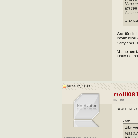
Virus u
Ich seh
Auch me
Also w
Was für ein 
Informatiker
Sorry aber Du
Mit meinen f
Linux ist un
08.07.17, 13:34
melli08
Member
Nutzt ihr Linu
Zitat:
Zitat v
Was für
Informa
Mitglied seit: Dec 2014