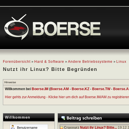
Forenübersicht
»
Hard & Software
»
Andere Betriebssysteme
»
Linux
Nutzt ihr Linux? Bitte Begründen
Hinweise
Willkommen bei
Boerse.IM
(
Boerse.AM
-
Boerse.KZ
-
Boerse.TW
-
Boerse.A
Hier gehts zur Anmeldung - Klicke hier um dich auf Boerse.IM/AM zu registrieren 
Willkommen
Craxxurz
Nutzt ihr Linux? Bitte...
19.12.