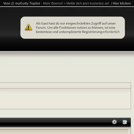
Vote @ myGully Toplist
- Mehr Boerse! > Melde dich jetzt kostenlos an! |
Hier klicken