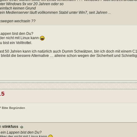
nter Windows 9x vor 20 Jahren oder so
 einfach keinen Grund
in Medienserver läuft vollkommen Stabil unter Win7, seit Jahren ...
eswegen wechseln ??
Lappen bist den Du?
 der nicht mit Linux kann
 bist ein Volltrottel.
ast 50 Jahren kann ich natürlich auch Dumm Schwätzen, bin ich doch mit einem C
d bleibt die bessere Alternative .... alleine schon wegen der Sicherheit und Schnelli
15
x? Bitte Begründen
on
stinkfuss
 ein Lappen bist den Du?
tiker der nicht mit Linux kann