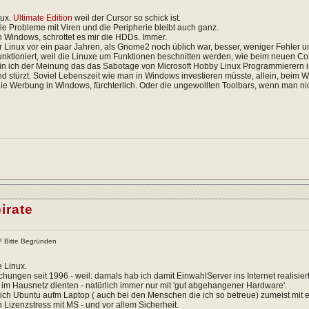
nux.
Ultimate Edition
weil der Cursor so schick ist.
ie Probleme mit Viren und die Peripherie bleibt auch ganz.
ich Windows, schrottet es mir die HDDs. Immer.
r Linux vor ein paar Jahren, als Gnome2 noch üblich war, besser, weniger Fehler un
unktioniert, weil die Linuxe um Funktionen beschnitten werden, wie beim neuen Co
in ich der Meinung das das Sabotage von Microsoft Hobby Linux Programmierern ist. 
d stürzt. Soviel Lebenszeit wie man in Windows investieren müsste, allein, beim Wart
e Werbung in Windows, fürchterlich. Oder die ungewollten Toolbars, wenn man nicht
irate
x? Bitte Begründen
e Linux.
chungen seit 1996 - weil: damals hab ich damit EinwahlServer ins Internet realisier
im Hausnetz dienten - natürlich immer nur mit 'gut abgehangener Hardware'.
ich Ubuntu aufm Laptop ( auch bei den Menschen die ich so betreue) zumeist mit ein
 Lizenzstress mit MS - und vor allem Sicherheit.