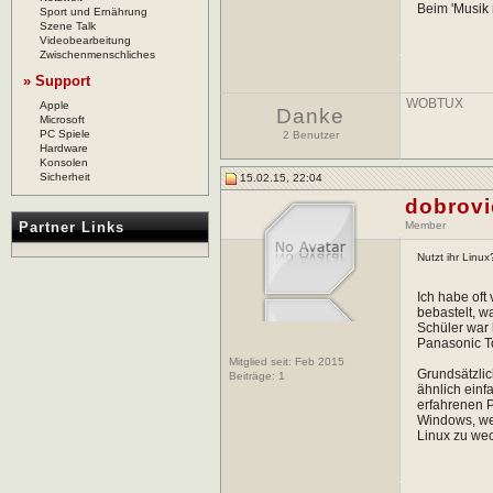
Beim 'Musik 
Sport und Ernährung
Szene Talk
Videobearbeitung
Zwischenmenschliches
» Support
WOBTUX
Apple
Danke
Microsoft
PC Spiele
2 Benutzer
Hardware
Konsolen
Sicherheit
15.02.15, 22:04
dobrov
Partner Links
Member
Nutzt ihr Linu
Ich habe oft
bebastelt, w
Schüler war 
Panasonic To
Mitglied seit: Feb 2015
Grundsätzlic
Beiträge:
1
ähnlich einf
erfahrenen 
Windows, wel
Linux zu wec