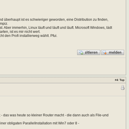
d überhaupt ist es schwieriger geworden, eine Distribution zu finden,
mpiz.
Aber immerhin, Linux läuft und läuft und läuft. Microsoft Windows, lädt
en, ist es mir nicht wert.
 den Profi installierweg wählt. Pfui.
#
4
Top
t - das was heute so kleiner Router macht - die dann auch als File-und
er obligaten ParallelInstallation mit Win7 oder 8 -