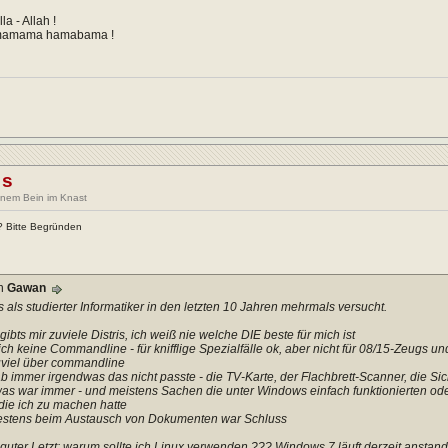
a - Allah !
mamama hamabama !
ss
einem Bein im Knast
x? Bitte Begründen
on
Gawan
s als studierter Informatiker in den letzten 10 Jahren mehrmals versucht.
gibts mir zuviele Distris, ich weiß nie welche DIE beste für mich ist
ich keine Commandline - für knifflige Spezialfälle ok, aber nicht für 08/15-Zeugs u
viel über commandline
ab immer irgendwas das nicht passte - die TV-Karte, der Flachbrett-Scanner, die Sic
as war immer - und meistens Sachen die unter Windows einfach funktionierten od
die ich zu machen hatte
estens beim Austausch von Dokumenten war Schluss
guter Letzt: warum sollte ich Linux verwenden ??? Windows 7 läuft derzeit anstandlo