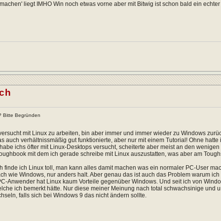
machen' liegt IMHO Win noch etwas vorne aber mit Bitwig ist schon bald ein echter
ich
x? Bitte Begründen
 versucht mit Linux zu arbeiten, bin aber immer und immer wieder zu Windows zu
as auch verhältnissmäßig gut funktionierte, aber nur mit einem Tutorial! Ohne hatte
habe ichs öfter mit Linux-Desktops versucht, scheiterte aber meist an den wenigen 
ughbook mit dem ich gerade schreibe mit Linux auszustatten, was aber am Toughsc
h finde ich Linux toll, man kann alles damit machen was ein normaler PC-User mac
ach wie Windows, nur anders halt. Aber genau das ist auch das Problem warum ich n
PC-Anwender hat Linux kaum Vorteile gegenüber Windows. Und seit ich von Window
che ich bemerkt hätte. Nur diese meiner Meinung nach total schwachsinige und un
hseln, falls sich bei Windows 9 das nicht ändern sollte.