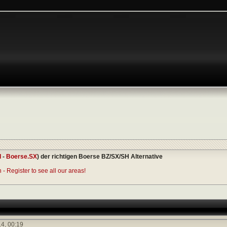
I
-
Boerse.SX
) der richtigen Boerse BZ/SX/SH Alternative
- Register to see all our areas!
14,
00:19