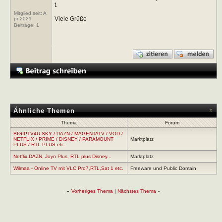
t.
Mitglied seit: A
Viele Grüße
pr 2021
Beiträge:
1
Ähnliche Themen
Thema
Forum
BIGIPTV4U SKY / DAZN / MAGENTATV / VOD /
NETFLIX / PRIME / DISNEY / PARAMOUNT
Marktplatz
PLUS / RTL PLUS etc.
Netflix,DAZN, Joyn Plus, RTL plus Disney...
Marktplatz
Wilmaa - Online TV mit VLC Pro7,RTL,Sat 1 etc.
Freeware und Public Domain
«
Vorheriges Thema
|
Nächstes Thema
»