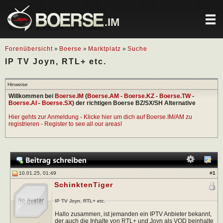
.IM
Forenübersicht
»
Boerse
»
Marktplatz
»
Suche
IP TV Joyn, RTL+ etc.
Hinweise
Willkommen bei
Boerse.IM
(
Boerse.AM
-
Boerse.KZ
-
Boerse.TW
-
Boerse.AI
-
Boerse.SX
) der richtigen Boerse BZ/SX/SH Alternative
Hier gehts zur Anmeldung - Klicke hier um dich auf Boerse.IM/AM zu
registrieren - Register to see all our areas!
10.01.25, 01:49
#
1
SchinktenTiger
IP TV Joyn, RTL+ etc.
Hallo zusammen, ist jemanden ein IPTV Anbieter bekannt,
der auch die Inhalte von RTL+ und Joyn als VOD beinhalte